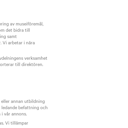
ering av museiföremål,
m det bidra till
ring samt
 Vi arbetar i nära
 avdelningens verksamhet
rterar till direktören.
eller annan utbildning
r ledande befattning och
 i vår annons.
s. Vi tillämpar