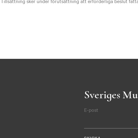
 Tillsättning sker under förutsättning att erforderliga beslut fatta
Sveriges Mu
E-post