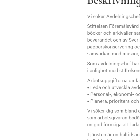
Beskrivnin
Vi söker Avdelningschef 
Stiftelsen Föremålsvård 
böcker och arkivalier sa
bevarandet och av Sverig
papperskonservering och 
samverkan med museer, a
Som avdelningschef har 
i enlighet med stiftelse
Arbetsuppgifterna omfat
• Leda och utveckla avd
• Personal-, ekonomi- o
• Planera, prioritera o
Vi söker dig som bland 
som arbetsgivaren bedöm
en god förmåga att leda
Tjänsten är en heltidsan