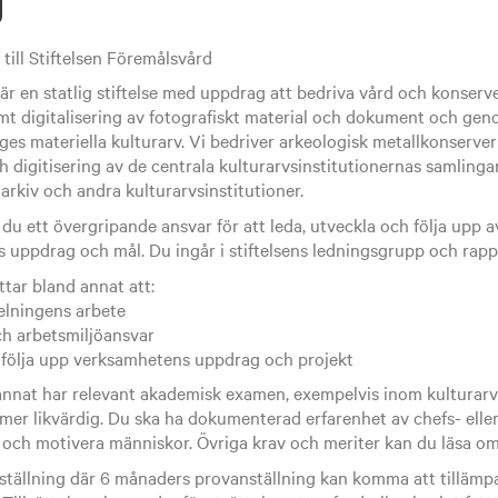
g
till Stiftelsen Föremålsvård
är en statlig stiftelse med uppdrag att bedriva vård och konserv
mt digitalisering av fotografiskt material och dokument och geno
es materiella kulturarv. Vi bedriver arkeologisk metallkonserve
digitisering av de centrala kulturarvsinstitutionernas samlingar.
rkiv och andra kulturarvsinstitutioner.
du ett övergripande ansvar för att leda, utveckla och följa upp
ns uppdrag och mål. Du ingår i stiftelsens ledningsgrupp och rappo
tar bland annat att:
elningens arbete
ch arbetsmiljöansvar
ch följa upp verksamhetens uppdrag och projekt
annat har relevant akademisk examen, exempelvis inom kulturarv 
er likvärdig. Du ska ha dokumenterad erfarenhet av chefs- elle
 och motivera människor. Övriga krav och meriter kan du läsa om
ställning där 6 månaders provanställning kan komma att tillämpa