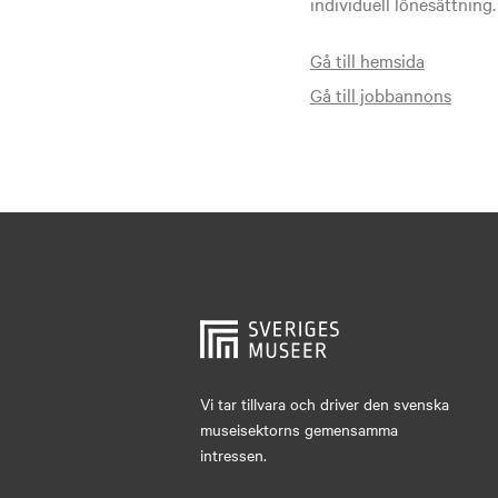
individuell lönesättning.
Gå till hemsida
Gå till jobbannons
Vi tar tillvara och driver den svenska
museisektorns gemensamma
intressen.