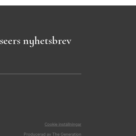
seers nyhetsbrev
Cookie inställningar
Producerad av
The Generation