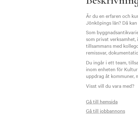
Beskrivnin
Är du en erfaren och kun
Jönköpings län? Då kan 
Som byggnadsantikvarie 
som privat verksamhet, i
tillsammans med kollego
remissvar, dokumentatio
Du ingår i ett team, til
inom enheten för Kultur
uppdrag åt kommuner, my
Visst vill du vara med?
Gå till hemsida
Gå till jobbannons