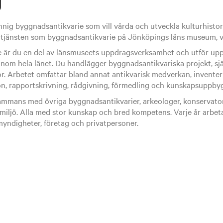
g
nig byggnadsantikvarie som vill vårda och utveckla kulturhistori
tjänsten som byggnadsantikvarie på Jönköpings läns museum, va
är du en del av länsmuseets uppdragsverksamhet och utför uppd
nom hela länet. Du handlägger byggnadsantikvariska projekt, sjä
r. Arbetet omfattar bland annat antikvarisk medverkan, inventeri
n, rapportskrivning, rådgivning, förmedling och kunskapsuppby
lsammans med övriga byggnadsantikvarier, arkeologer, konservato
miljö. Alla med stor kunskap och bred kompetens. Varje år arbet
ndigheter, företag och privatpersoner.