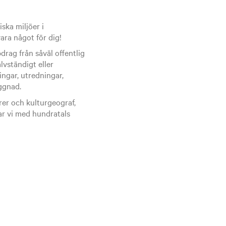
ska miljöer i
ra något för dig!
rag från såväl offentlig
lvständigt eller
ngar, utredningar,
ggnad.
rer och kulturgeograf,
ar vi med hundratals