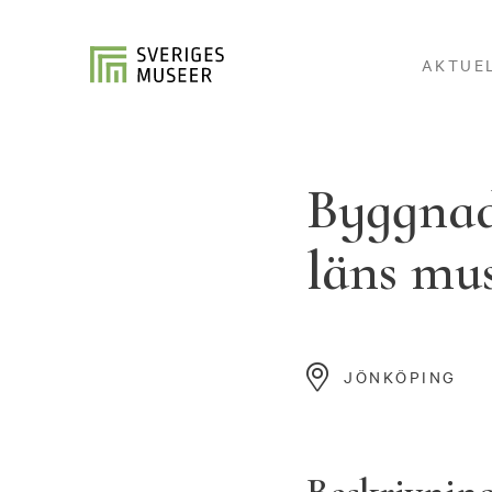
AKTUE
Byggnads
läns mu
JÖNKÖPING