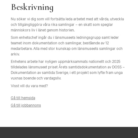
Beskrivning
Nu söker vi dig som vill fortsätta leda arbetet med att vårda, utveckla
och tillgängliggöra våra rika samlingar – en skatt som speglar
människors liv i länet genom historien.
Som enhetschef ingår du i länsmuseets ledningsgrupp samt leder
teamet inom dokumentation och samlingar, bestående av 12
medarbetare. Alla med stor kunskap om länsmuseets samlingar och
arkiv.
Enhetens arbete har nyligen uppmärksammats nationellt och 2025
tilldelades länsmuseet priset Årets samtidsdokumentation av DOSS –
Dokumentation av samtida Sverige, i ett projekt som lyfte fram unga
vuxnas boende och vardagsliv.
Visst vill du vara med?
Gå till hemsida
Gå till jobbannons