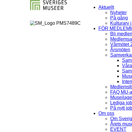
Aktuellt
Nyheter
På gång
Kulturarv 
FÖR MEDLEM
Bli medle
Medlemsav
Vårmötet 
Årsmöten
Samverka
Sama
Våra
Sama
Muse
Inter
Medlemsfö
FAQ MU-av
Museilag
Lediga jo
På nytt jo
Om oss
Om Sveri
Årets mu
EVENT