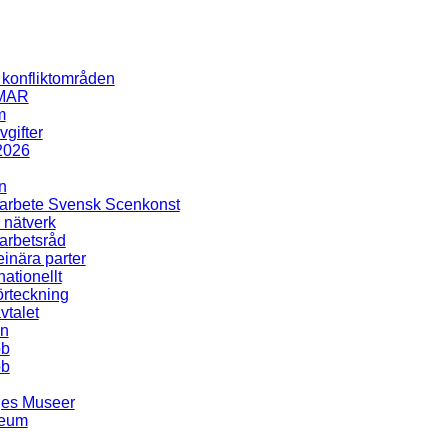
i konfliktområden
MAR
m
gifter
2026
n
rbete Svensk Scenkonst
 nätverk
rbetsråd
inära parter
nationellt
rteckning
talet
en
bb
bb
ges Museer
seum