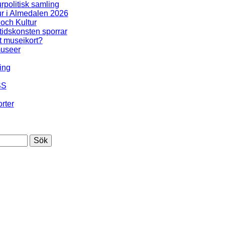
urpolitisk samling
ur i Almedalen 2026
 och Kultur
idskonsten sporrar
t museikort?
useer
ing
SS
rter
Sök