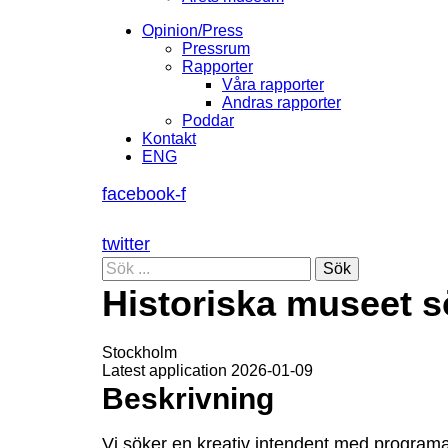
Opinion/Press
Pressrum
Rapporter
Våra rapporter
Andras rapporter
Poddar
Kontakt
ENG
facebook-f
twitter
Sök
Historiska museet 
Stockholm
Latest application 2026-01-09
Beskrivning
Vi söker en kreativ intendent med programa