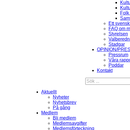
Kult
Kult
Folk
Samt
Ett svensk
FAQ om m
Styrelsen
Valberedn
Stadgar
OPINION/PRE
Pressrum
Våra rappo
Poddar
Kontakt
Aktuellt
Nyheter
Nyhetsbrev
På gång
Medlem
Bli medlem
Medlemsavgifter
Medlemsförteckning