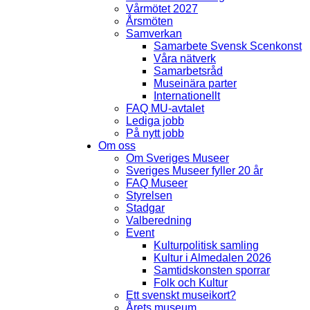
Vårmötet 2027
Årsmöten
Samverkan
Samarbete Svensk Scenkonst
Våra nätverk
Samarbetsråd
Museinära parter
Internationellt
FAQ MU-avtalet
Lediga jobb
På nytt jobb
Om oss
Om Sveriges Museer
Sveriges Museer fyller 20 år
FAQ Museer
Styrelsen
Stadgar
Valberedning
Event
Kulturpolitisk samling
Kultur i Almedalen 2026
Samtidskonsten sporrar
Folk och Kultur
Ett svenskt museikort?
Årets museum