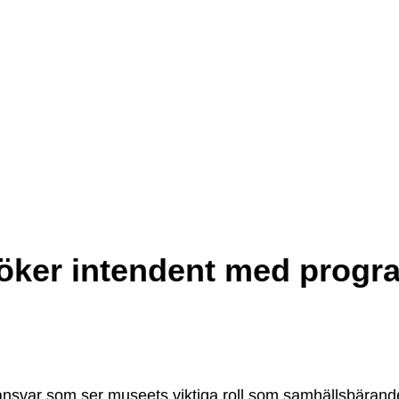
söker intendent med prog
nsvar som ser museets viktiga roll som samhällsbärande 