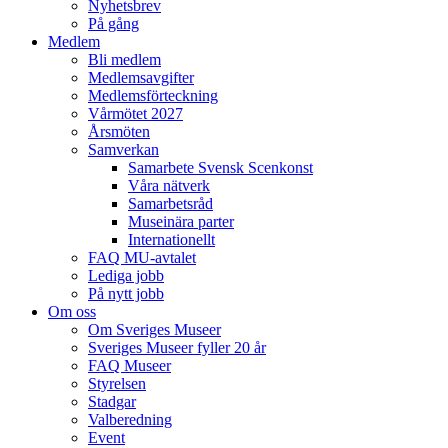
Nyhetsbrev
På gång
Medlem
Bli medlem
Medlemsavgifter
Medlemsförteckning
Vårmötet 2027
Årsmöten
Samverkan
Samarbete Svensk Scenkonst
Våra nätverk
Samarbetsråd
Museinära parter
Internationellt
FAQ MU-avtalet
Lediga jobb
På nytt jobb
Om oss
Om Sveriges Museer
Sveriges Museer fyller 20 år
FAQ Museer
Styrelsen
Stadgar
Valberedning
Event