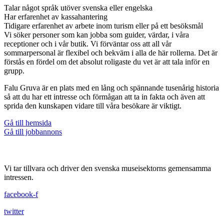
Talar något språk utöver svenska eller engelska
Har erfarenhet av kassahantering
Tidigare erfarenhet av arbete inom turism eller på ett besöksmål
Vi söker personer som kan jobba som guider, värdar, i våra
receptioner och i vår butik. Vi förväntar oss att all vår
sommarpersonal är flexibel och bekväm i alla de här rollerna. Det är
förstås en fördel om det absolut roligaste du vet är att tala inför en
grupp.
Falu Gruva är en plats med en lång och spännande tusenårig historia
så att du har ett intresse och förmågan att ta in fakta och även att
sprida den kunskapen vidare till våra besökare är viktigt.
Gå till hemsida
Gå till jobbannons
Vi tar tillvara och driver den svenska museisektorns gemensamma
intressen.
facebook-f
twitter