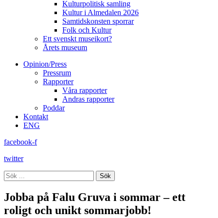
Kulturpolitisk samling
Kultur i Almedalen 2026
Samtidskonsten sporrar
Folk och Kultur
Ett svenskt museikort?
Årets museum
Opinion/Press
Pressrum
Rapporter
Våra rapporter
Andras rapporter
Poddar
Kontakt
ENG
facebook-f
twitter
Sök
Jobba på Falu Gruva i sommar – ett
roligt och unikt sommarjobb!