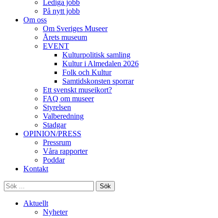
Lediga jobb
På nytt jobb
Om oss
Om Sveriges Museer
Årets museum
EVENT
Kulturpolitisk samling
Kultur i Almedalen 2026
Folk och Kultur
Samtidskonsten sporrar
Ett svenskt museikort?
FAQ om museer
Styrelsen
Valberedning
Stadgar
OPINION/PRESS
Pressrum
Våra rapporter
Poddar
Kontakt
Sök
Aktuellt
Nyheter