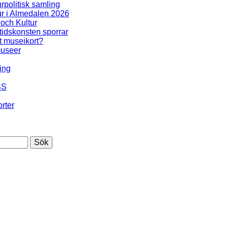
urpolitisk samling
ur i Almedalen 2026
 och Kultur
idskonsten sporrar
t museikort?
useer
ing
SS
rter
Sök