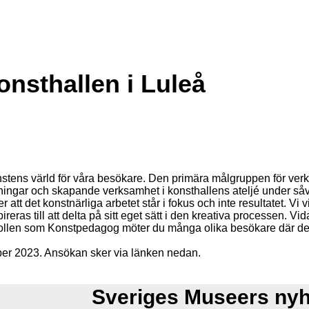
onsthallen i Luleå
ens värld för våra besökare. Den primära målgruppen för verk
isningar och skapande verksamhet i konsthallens ateljé under såvä
r att det konstnärliga arbetet står i fokus och inte resultatet. Vi
pireras till att delta på sitt eget sätt i den kreativa processen.
I rollen som Konstpedagog möter du många olika besökare där det
r 2023. Ansökan sker via länken nedan.
Sveriges Museers ny