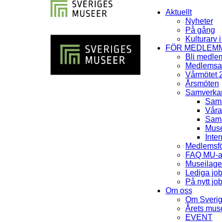
Aktuellt
Nyheter
På gång
Kulturarv 
FÖR MEDLEM
Bli medle
Medlemsav
Vårmötet 
Årsmöten
Samverka
Sama
Våra
Sama
Muse
Inter
Medlemsfö
FAQ MU-av
Museilag
Lediga jo
På nytt jo
Om oss
Om Sveri
Årets mu
EVENT