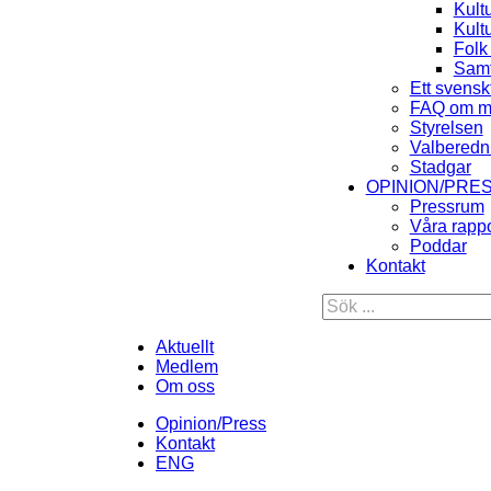
Kult
Kult
Folk
Samt
Ett svensk
FAQ om m
Styrelsen
Valberedn
Stadgar
OPINION/PRE
Pressrum
Våra rappo
Poddar
Kontakt
Aktuellt
Medlem
Om oss
Opinion/Press
Kontakt
ENG