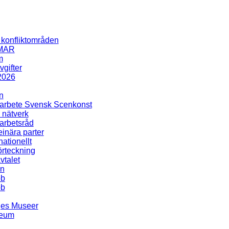
i konfliktområden
MAR
m
gifter
2026
n
rbete Svensk Scenkonst
 nätverk
rbetsråd
inära parter
nationellt
rteckning
talet
en
bb
bb
ges Museer
seum