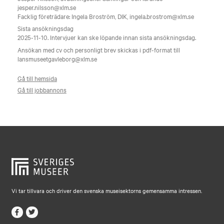
jesper.nilsson@xlm.se
Facklig företrädare: Ingela Broström, DIK, ingela.brostrom@xlm.se
Sista ansökningsdag
2025-11-10. Intervjuer kan ske löpande innan sista ansökningsdag.
Ansökan med cv och personligt brev skickas i pdf-format till
lansmuseetgavleborg@xlm.se
Gå till hemsida
Gå till jobbannons
Vi tar tillvara och driver den svenska museisektorns gemensamma intressen.