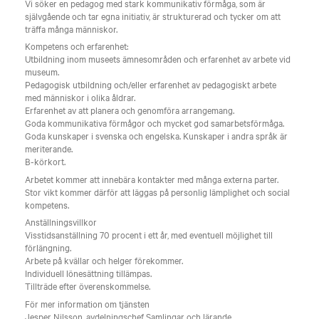
Vi söker en pedagog med stark kommunikativ förmåga, som är
självgående och tar egna initiativ, är strukturerad och tycker om att
träffa många människor.
Kompetens och erfarenhet:
Utbildning inom museets ämnesområden och erfarenhet av arbete vid
museum.
Pedagogisk utbildning och/eller erfarenhet av pedagogiskt arbete
med människor i olika åldrar.
Erfarenhet av att planera och genomföra arrangemang.
Goda kommunikativa förmågor och mycket god samarbetsförmåga.
Goda kunskaper i svenska och engelska. Kunskaper i andra språk är
meriterande.
B-körkort.
Arbetet kommer att innebära kontakter med många externa parter.
Stor vikt kommer därför att läggas på personlig lämplighet och social
kompetens.
Anställningsvillkor
Visstidsanställning 70 procent i ett år, med eventuell möjlighet till
förlängning.
Arbete på kvällar och helger förekommer.
Individuell lönesättning tillämpas.
Tillträde efter överenskommelse.
För mer information om tjänsten
Jesper Nilsson, avdelningschef Samlingar och lärande