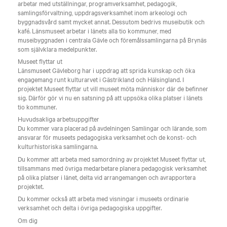
arbetar med utställningar, programverksamhet, pedagogik,
samlingsförvaltning, uppdragsverksamhet inom arkeologi och
byggnadsvård samt mycket annat. Dessutom bedrivs museibutik och
kafé. Länsmuseet arbetar i länets alla tio kommuner, med
museibyggnaden i centrala Gävle och föremålssamlingarna på Brynäs
som självklara medelpunkter.
Museet flyttar ut
Länsmuseet Gävleborg har i uppdrag att sprida kunskap och öka
engagemang runt kulturarvet i Gästrikland och Hälsingland. I
projektet Museet flyttar ut vill museet möta människor där de befinner
sig. Därför gör vi nu en satsning på att uppsöka olika platser i länets
tio kommuner.
Huvudsakliga arbetsuppgifter
Du kommer vara placerad på avdelningen Samlingar och lärande, som
ansvarar för museets pedagogiska verksamhet och de konst- och
kulturhistoriska samlingarna.
Du kommer att arbeta med samordning av projektet Museet flyttar ut,
tillsammans med övriga medarbetare planera pedagogisk verksamhet
på olika platser i länet, delta vid arrangemangen och avrapportera
projektet.
Du kommer också att arbeta med visningar i museets ordinarie
verksamhet och delta i övriga pedagogiska uppgifter.
Om dig