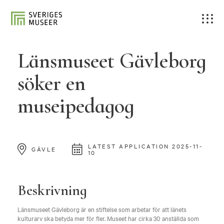
Länsmuseet Gävleborg
söker en
museipedagog
LATEST APPLICATION 2025-11-
GÄVLE
10
Beskrivning
Länsmuseet Gävleborg är en stiftelse som arbetar för att länets
kulturarv ska betyda mer för fler. Museet har cirka 30 anställda som