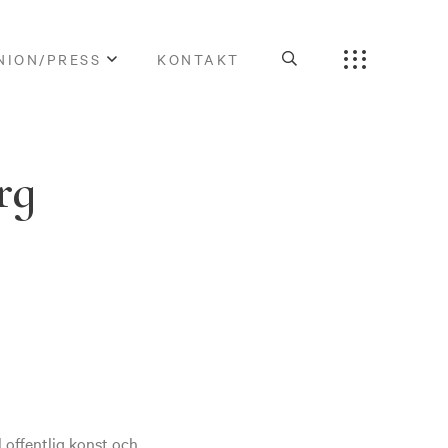
NION/PRESS
KONTAKT
rg
 offentlig konst och