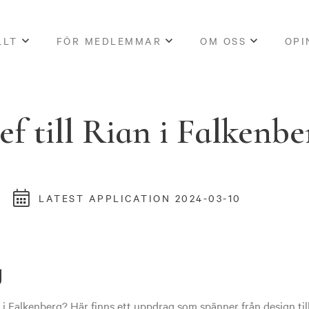
LLT
FÖR MEDLEMMAR
OM OSS
OPI
f till Rian i Falkenbe
LATEST APPLICATION 2024-03-10
g
i Falkenberg? Här finns ett uppdrag som spänner från design till