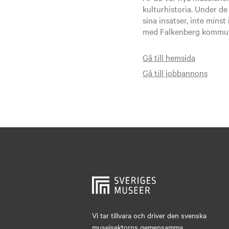
kulturhistoria. Under de
sina insatser, inte minst
med Falkenberg kommuns 
Gå till hemsida
Gå till jobbannons
Vi tar tillvara och driver den svenska
museisektorns gemensamma