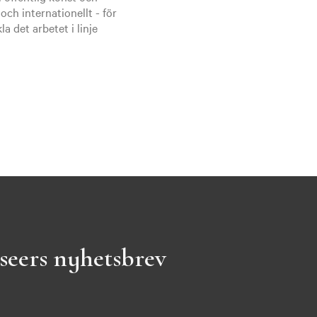
ch internationellt - för
a det arbetet i linje
seers nyhetsbrev