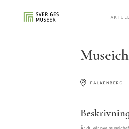
AKTUE
Museiche
FALKENBERG
Beskrivnin
Är du vår nya museichef 