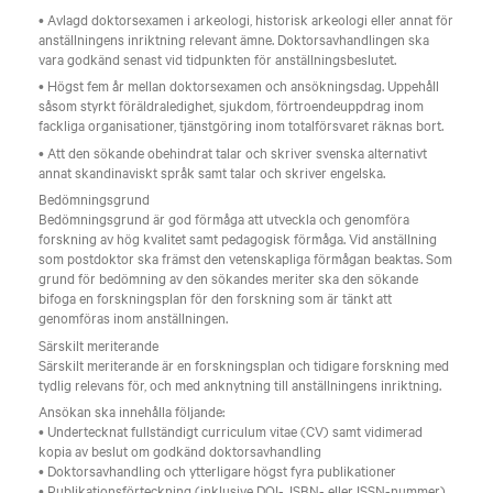
• Avlagd doktorsexamen i arkeologi, historisk arkeologi eller annat för
anställningens inriktning relevant ämne. Doktorsavhandlingen ska
vara godkänd senast vid tidpunkten för anställningsbeslutet.
• Högst fem år mellan doktorsexamen och ansökningsdag. Uppehåll
såsom styrkt föräldraledighet, sjukdom, förtroendeuppdrag inom
fackliga organisationer, tjänstgöring inom totalförsvaret räknas bort.
• Att den sökande obehindrat talar och skriver svenska alternativt
annat skandinaviskt språk samt talar och skriver engelska.
Bedömningsgrund
Bedömningsgrund är god förmåga att utveckla och genomföra
forskning av hög kvalitet samt pedagogisk förmåga. Vid anställning
som postdoktor ska främst den vetenskapliga förmågan beaktas. Som
grund för bedömning av den sökandes meriter ska den sökande
bifoga en forskningsplan för den forskning som är tänkt att
genomföras inom anställningen.
Särskilt meriterande
Särskilt meriterande är en forskningsplan och tidigare forskning med
tydlig relevans för, och med anknytning till anställningens inriktning.
Ansökan ska innehålla följande:
• Undertecknat fullständigt curriculum vitae (CV) samt vidimerad
kopia av beslut om godkänd doktorsavhandling
• Doktorsavhandling och ytterligare högst fyra publikationer
• Publikationsförteckning (inklusive DOI-, ISBN- eller ISSN-nummer)