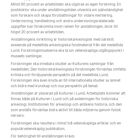
Minst 80 procent av arbetstiden ska utgöras av egen forskning. En
postdoktor ska under anställningstiden utveckla sin självständighet
som forskare och skapa förutsättningar för vidare meritering.
Undervisning, handledning och andra undervisningsrelaterade
uppgifter kan förekomma inom ramen för anställningen, dock till
högst 20 procent av arbetstiden.
Anställningens inriktning är historiskarkeologisk med särskilt
avseende på medeltida arkeologiska fyndmaterial från det medeltida
Lund. Forskningsinsatserna ska ta sin vetenskapliga utgångspunkt i
museets samlingar.
Forskningen ska innebära studier av Kulturens samlingar från
medeltiden. Den historiskarkeologiska forskningen förväntas omfatta
kritiska och fördjupande perspektiv på det medeltida Lund.
Forskningen ska även knyta an till internationella studier av ämnet
och bidra med kunskap och nya perspektiv på temat.
Anställningen är placerad på Kulturen i Lund. Arbetsplats kommer att
finnas både på Kulturen i Lund och på avdelningen för historiska
arkeologi, Institutionen för arkeologi och antikens historia, och den
som anställs förväntas bidra aktivt till båda miljöerna genom fysisk
närvaro.
Forskningen ska resultera i minst två vetenskapliga artiklar och en
populärvetenskaplig publikation.
För behörighet till anställningen krävs: