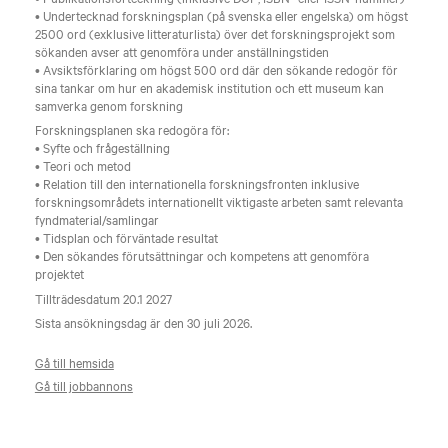
• Undertecknad forskningsplan (på svenska eller engelska) om högst
2500 ord (exklusive litteraturlista) över det forskningsprojekt som
sökanden avser att genomföra under anställningstiden
• Avsiktsförklaring om högst 500 ord där den sökande redogör för
sina tankar om hur en akademisk institution och ett museum kan
samverka genom forskning
Forskningsplanen ska redogöra för:
• Syfte och frågeställning
• Teori och metod
• Relation till den internationella forskningsfronten inklusive
forskningsområdets internationellt viktigaste arbeten samt relevanta
fyndmaterial/samlingar
• Tidsplan och förväntade resultat
• Den sökandes förutsättningar och kompetens att genomföra
projektet
Tillträdesdatum 20.1 2027
Sista ansökningsdag är den 30 juli 2026.
Gå till hemsida
Gå till jobbannons