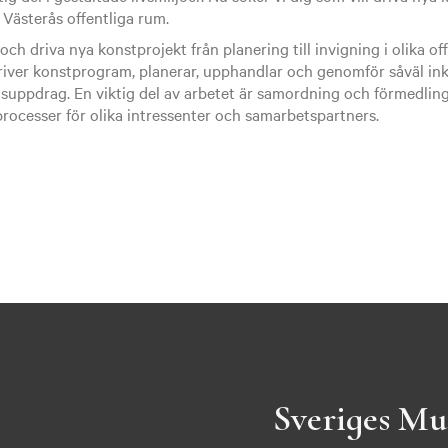
i Västerås offentliga rum.
a och driva nya konstprojekt från planering till invigning i olika of
skriver konstprogram, planerar, upphandlar och genomför såväl in
gsuppdrag. En viktig del av arbetet är samordning och förmedlin
rocesser för olika intressenter och samarbetspartners.
Sveriges Mu