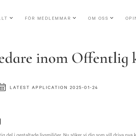
LLT
FÖR MEDLEMMAR
OM OSS
OPI
edare inom Offentlig 
LATEST APPLICATION 2025-01-24
g
tig del i gestaltade livsmiljöer. Nu söker vi dig som vill driva nya