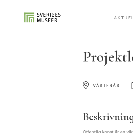
AKTUE
Projektl
VÄSTERÅS
Beskrivnin
Offentlig konst är en vik