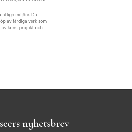
fentliga miljöer. Du
köp av färdiga verk som
g av konstprojekt och
seers nyhetsbrev