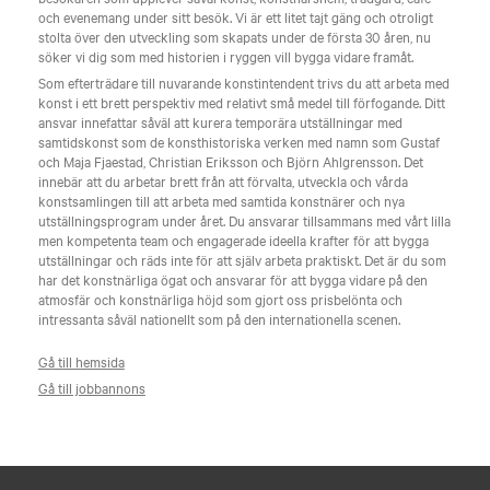
och evenemang under sitt besök. Vi är ett litet tajt gäng och otroligt
stolta över den utveckling som skapats under de första 30 åren, nu
söker vi dig som med historien i ryggen vill bygga vidare framåt.
Som efterträdare till nuvarande konstintendent trivs du att arbeta med
konst i ett brett perspektiv med relativt små medel till förfogande. Ditt
ansvar innefattar såväl att kurera temporära utställningar med
samtidskonst som de konsthistoriska verken med namn som Gustaf
och Maja Fjaestad, Christian Eriksson och Björn Ahlgrensson. Det
innebär att du arbetar brett från att förvalta, utveckla och vårda
konstsamlingen till att arbeta med samtida konstnärer och nya
utställningsprogram under året. Du ansvarar tillsammans med vårt lilla
men kompetenta team och engagerade ideella krafter för att bygga
utställningar och räds inte för att själv arbeta praktiskt. Det är du som
har det konstnärliga ögat och ansvarar för att bygga vidare på den
atmosfär och konstnärliga höjd som gjort oss prisbelönta och
intressanta såväl nationellt som på den internationella scenen.
Gå till hemsida
Gå till jobbannons