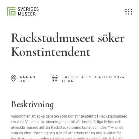
Rackstadmuseet söker
Konstintendent
ANNAN
LATEST APPLICATION 2024-
ORT
11-04
Beskrivning
Välkommen att söka tjänsten som konstintendent på Rackstadmuseet
i Arvika. Vill du anta utmaningen att bli vår konstnärliga ledare och
utveckla museet utifrån Rackstadkolonins konst och idéer? Vi drivs
som en ideell förening och tror på att arbeta för en hög kvalitet för
besökaren som upplever såväl konst, konstnärshem, trädgård, café