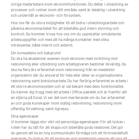
övriga medarbetare inom ekonomifunktionen. Du deltar i utveckling av
processer och rutiner inom ditt område, samt är delaktig i utveckling
och underhåll av ekonomi- och försystem.
Hos oss får du stora möjligheter till att bidra i utvecklingsarbete och
påverka ekonomiarbetet för att bibehålla god intern styrning och
kontroll. Du kommer trivas hos oss om du uppskattar omväxlande
arbetsuppgifter och med att ha många kontakter med olika
intressenter, både internt och externt.
Din kompetens och bakgrund
Du ska ha akademisk examen inom ekonomi med inriktning mot
redovisning eller utbildning som arbetsgivaren bedömer likvärdig. Du
ska ha flera års erfarenhet inom redovisning från en medelstor
organisation där du ansvarat för hela eller delar av organisationens
redovisning samt bokslutsarbete. Du har flerårig erfarenhet av arbete i
ett större ekonomisystem och är väl bekant med dess funktionalitet.
Du känner dig trygg med att arbeta i Office-paketet och är framför allt
en stjärna på Excel. Vi ser det som meriterande om du har erfarenhet
av och goda kunskaper inom statlig redovisning, redovisning inom
offentlig förvaltning, samt Agresso.
Dina egenskaper
Vi kommer lägga stor vikt vid personliga egenskaper. För att lyckas i
rollen har du lätt för att skapa och bibehålla goda relationer. Det gör
du genom att ha en hög kommunikativ förmåga och ett förtroendefullt
agerande. Du bidrar till att skapa en god arbetsmiljö genom att visa att