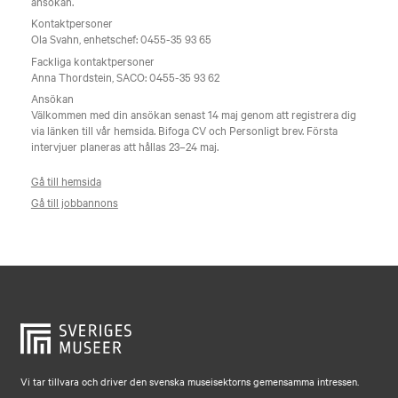
ansökan.
Kontaktpersoner
Ola Svahn, enhetschef: 0455-35 93 65
Fackliga kontaktpersoner
Anna Thordstein, SACO: 0455-35 93 62
Ansökan
Välkommen med din ansökan senast 14 maj genom att registrera dig
via länken till vår hemsida. Bifoga CV och Personligt brev. Första
intervjuer planeras att hållas 23–24 maj.
Gå till hemsida
Gå till jobbannons
Vi tar tillvara och driver den svenska museisektorns gemensamma intressen.