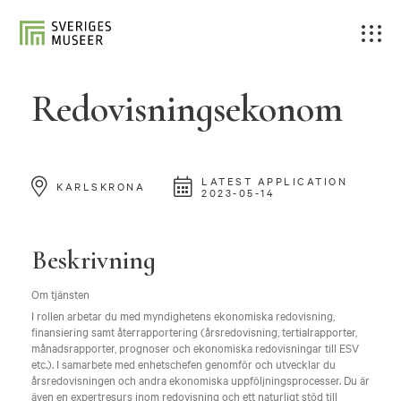
Redovisningsekonom
LATEST APPLICATION
KARLSKRONA
2023-05-14
Beskrivning
Om tjänsten
I rollen arbetar du med myndighetens ekonomiska redovisning,
finansiering samt återrapportering (årsredovisning, tertialrapporter,
månadsrapporter, prognoser och ekonomiska redovisningar till ESV
etc.). I samarbete med enhetschefen genomför och utvecklar du
årsredovisningen och andra ekonomiska uppföljningsprocesser. Du är
även en expertresurs inom redovisning och ett naturligt stöd till