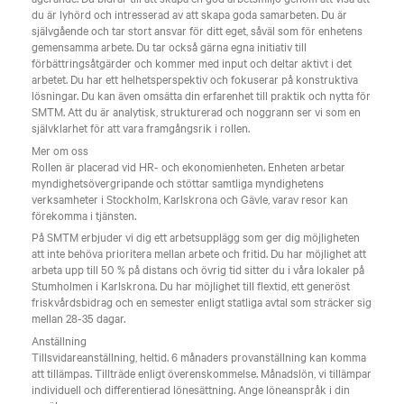
du är lyhörd och intresserad av att skapa goda samarbeten. Du är
självgående och tar stort ansvar för ditt eget, såväl som för enhetens
gemensamma arbete. Du tar också gärna egna initiativ till
förbättringsåtgärder och kommer med input och deltar aktivt i det
arbetet. Du har ett helhetsperspektiv och fokuserar på konstruktiva
lösningar. Du kan även omsätta din erfarenhet till praktik och nytta för
SMTM. Att du är analytisk, strukturerad och noggrann ser vi som en
självklarhet för att vara framgångsrik i rollen.
Mer om oss
Rollen är placerad vid HR- och ekonomienheten. Enheten arbetar
myndighetsövergripande och stöttar samtliga myndighetens
verksamheter i Stockholm, Karlskrona och Gävle, varav resor kan
förekomma i tjänsten.
På SMTM erbjuder vi dig ett arbetsupplägg som ger dig möjligheten
att inte behöva prioritera mellan arbete och fritid. Du har möjlighet att
arbeta upp till 50 % på distans och övrig tid sitter du i våra lokaler på
Stumholmen i Karlskrona. Du har möjlighet till flextid, ett generöst
friskvårdsbidrag och en semester enligt statliga avtal som sträcker sig
mellan 28-35 dagar.
Anställning
Tillsvidareanställning, heltid. 6 månaders provanställning kan komma
att tillämpas. Tillträde enligt överenskommelse. Månadslön, vi tillämpar
individuell och differentierad lönesättning. Ange löneanspråk i din