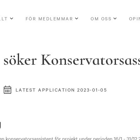
LLT
FÖR MEDLEMMAR
OM OSS
OPI
söker Konservatorsass
LATEST APPLICATION 2023-01-05
g
n konservatorsassistent för projekt under perioden 16/1 - 31/1