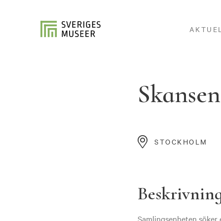
AKTUE
Skansen 
STOCKHOLM
Beskrivnin
Samlingsenheten söker e