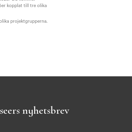
r kopplat till tre olika
olika projektgrupperna.
seers nyhetsbrev