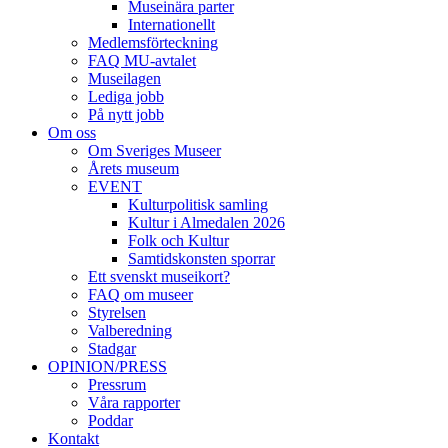
Museinära parter
Internationellt
Medlemsförteckning
FAQ MU-avtalet
Museilagen
Lediga jobb
På nytt jobb
Om oss
Om Sveriges Museer
Årets museum
EVENT
Kulturpolitisk samling
Kultur i Almedalen 2026
Folk och Kultur
Samtidskonsten sporrar
Ett svenskt museikort?
FAQ om museer
Styrelsen
Valberedning
Stadgar
OPINION/PRESS
Pressrum
Våra rapporter
Poddar
Kontakt