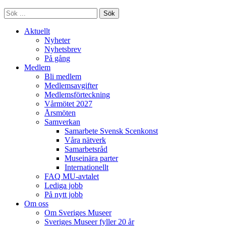
Sök
Aktuellt
Nyheter
Nyhetsbrev
På gång
Medlem
Bli medlem
Medlemsavgifter
Medlemsförteckning
Vårmötet 2027
Årsmöten
Samverkan
Samarbete Svensk Scenkonst
Våra nätverk
Samarbetsråd
Museinära parter
Internationellt
FAQ MU-avtalet
Lediga jobb
På nytt jobb
Om oss
Om Sveriges Museer
Sveriges Museer fyller 20 år