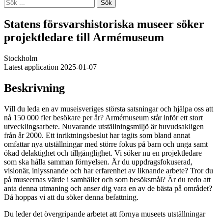
Sök
Statens försvarshistoriska museer söker
projektledare till Armémuseum
Stockholm
Latest application 2025-01-07
Beskrivning
Vill du leda en av museisveriges största satsningar och hjälpa oss att
nå 150 000 fler besökare per år? Armémuseum står inför ett stort
utvecklingsarbete. Nuvarande utställningsmiljö är huvudsakligen
från år 2000. Ett inriktningsbeslut har tagits som bland annat
omfattar nya utställningar med större fokus på barn och unga samt
ökad delaktighet och tillgänglighet. Vi söker nu en projektledare
som ska hålla samman förnyelsen. Är du uppdragsfokuserad,
visionär, inlyssnande och har erfarenhet av liknande arbete? Tror du
på museernas värde i samhället och som besöksmål? Är du redo att
anta denna utmaning och anser dig vara en av de bästa på området?
Då hoppas vi att du söker denna befattning.
Du leder det övergripande arbetet att förnya museets utställningar