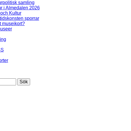
urpolitisk samling
ur i Almedalen 2026
 och Kultur
idskonsten sporrar
t museikort?
useer
ing
SS
rter
Sök