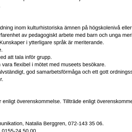
.
ildning inom kulturhistoriska ämnen på högskolenivå elle
rfarenhet av pedagogiskt arbete med barn och unga mer
unskaper i ytterligare språk är meriterande.
e.
 att tala inför grupp.
ch vara flexibel i mötet med museets besökare.
älvständigt, god samarbetsförmåga och ett gott ordnings
r.
ar enligt överenskommelse. Tillträde enligt överenskomme
nikation, Natalia Berggren, 072-143 35 06.
, 0155-24 50 00.