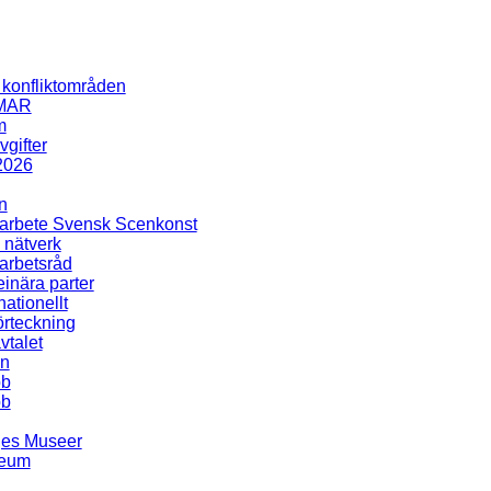
i konfliktområden
MAR
m
gifter
2026
n
rbete Svensk Scenkonst
 nätverk
rbetsråd
inära parter
nationellt
rteckning
talet
en
bb
bb
ges Museer
seum