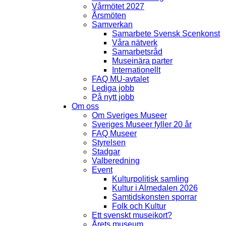
Vårmötet 2027
Årsmöten
Samverkan
Samarbete Svensk Scenkonst
Våra nätverk
Samarbetsråd
Museinära parter
Internationellt
FAQ MU-avtalet
Lediga jobb
På nytt jobb
Om oss
Om Sveriges Museer
Sveriges Museer fyller 20 år
FAQ Museer
Styrelsen
Stadgar
Valberedning
Event
Kulturpolitisk samling
Kultur i Almedalen 2026
Samtidskonsten sporrar
Folk och Kultur
Ett svenskt museikort?
Årets museum