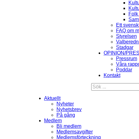
Kult
Kult
Folk
Samt
Ett svensk
FAQ om m
Styrelsen
Valberedn
Stadgar
OPINION/PRE
Pressrum
Våra rappo
Poddar
Kontakt
Aktuellt
Nyheter
Nyhetsbrev
På gång
Medlem
Bli medlem
Medlemsavgifter
Medlemsförteckning