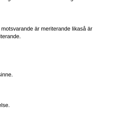
r motsvarande är meriterande likaså är
iterande.
sinne.
lse.