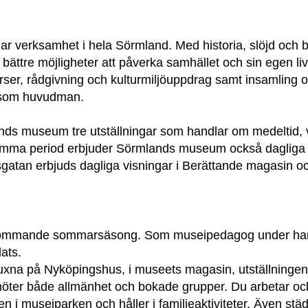
 verksamhet i hela Sörmland. Med historia, slöjd och bil
 bättre möjligheter att påverka samhället och sin egen 
rser, rådgivning och kulturmiljöuppdrag samt insamling o
 som huvudman.
ds museum tre utställningar som handlar om medeltid, v
samma period erbjuder Sörmlands museum också dagliga 
gatan erbjuds dagliga visningar i Berättande magasin o
r kommande sommarsäsong. Som museipedagog under har
ats.
uxna på Nyköpingshus, i museets magasin, utställningen
öter både allmänhet och bokade grupper. Du arbetar ock
n i museiparken och håller i familjeaktiviteter. Även stä