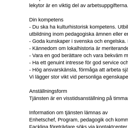
lekytor är en viktig del av arbetsuppgifterna
Din kompetens
- Du ska ha kulturhistorisk kompetens. Utb
utbildning inom pedagogiska ämnen eller e
- Goda kunskaper i svenska och engelska. K
- Kännedom om lokalhistoria är meriterand
- Vara en god berättare och vara bekväm med
- Ha ett genuint intresse för god service o
- Hög ansvarskänsla, förmåga att arbeta sj
Vi lägger stor vikt vid personliga egenskape
Anställningsform
Tjänsten är en visstidsanställning på timm
Information om tjänsten lämnas av
Enhetschef, Program, pedagogik och kommu
Fackliga företrädare söks via kontaktcenter