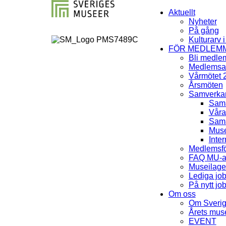
Aktuellt
Nyheter
På gång
Kulturarv 
FÖR MEDLEM
Bli medle
Medlemsav
Vårmötet 
Årsmöten
Samverka
Sama
Våra
Sama
Muse
Inter
Medlemsfö
FAQ MU-av
Museilag
Lediga jo
På nytt jo
Om oss
Om Sveri
Årets mu
EVENT