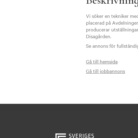
Beskrivnin
Vi söker en tekniker me
placerad på Avdelningen
producerar utställninga
Disagården.
Se annons för fullständi
Gå till hemsida
Gå till jobbannons