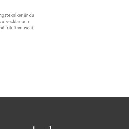
ngstekniker är du
 utvecklar och
å friluftsmuseet