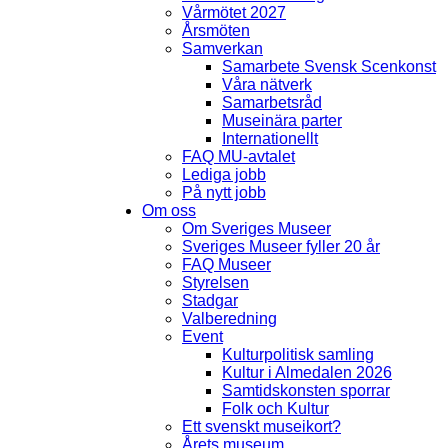
Vårmötet 2027
Årsmöten
Samverkan
Samarbete Svensk Scenkonst
Våra nätverk
Samarbetsråd
Museinära parter
Internationellt
FAQ MU-avtalet
Lediga jobb
På nytt jobb
Om oss
Om Sveriges Museer
Sveriges Museer fyller 20 år
FAQ Museer
Styrelsen
Stadgar
Valberedning
Event
Kulturpolitisk samling
Kultur i Almedalen 2026
Samtidskonsten sporrar
Folk och Kultur
Ett svenskt museikort?
Årets museum