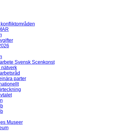
i konfliktområden
MAR
m
gifter
2026
n
rbete Svensk Scenkonst
 nätverk
rbetsråd
inära parter
nationellt
rteckning
talet
en
bb
bb
ges Museer
seum