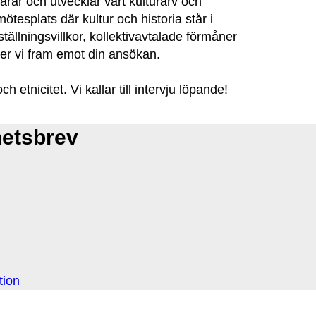
varar och utvecklar vårt kulturarv och
tesplats där kultur och historia står i
ällningsvillkor, kollektivavtalade förmåner
er vi fram emot din ansökan.
tnicitet. Vi kallar till intervju löpande!
hetsbrev
tion