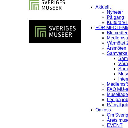
Aktuellt
Nyheter
På gång
Kulturarv 
FÖR MEDLEM
Bli medle
Medlemsav
Vårmötet 
Årsmöten
Samverka
Sama
Våra
Sama
Muse
Inter
Medlemsfö
FAQ MU-av
Museilag
Lediga jo
På nytt jo
Om oss
Om Sveri
Årets mu
EVENT