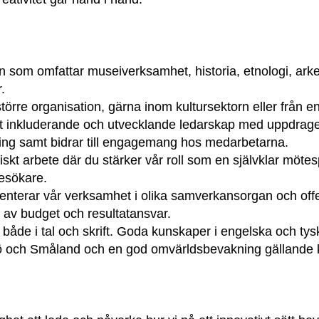
om omfattar museiverksamhet, historia, etnologi, arkeo
.
örre organisation, gärna inom kultursektorn eller från en 
ett inkluderande och utvecklande ledarskap med uppdraget 
ling samt bidrar till engagemang hos medarbetarna.
skt arbete där du stärker vår roll som en självklar mötespl
besökare.
enterar vår verksamhet i olika samverkansorgan och of
 av budget och resultatansvar.
både i tal och skrift. Goda kunskaper i engelska och tys
äxjö och Småland och en god omvärldsbevakning gällande k