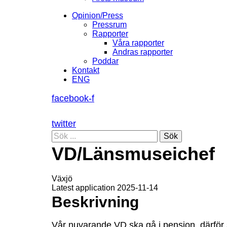
Opinion/Press
Pressrum
Rapporter
Våra rapporter
Andras rapporter
Poddar
Kontakt
ENG
facebook-f
twitter
Sök
VD/Länsmuseichef
Växjö
Latest application 2025-11-14
Beskrivning
Vår nuvarande VD ska gå i pension, därfö