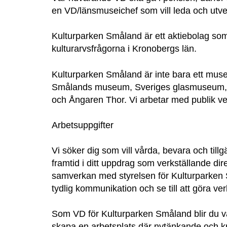
en VD/länsmuseichef som vill leda och ut
Kulturparken Småland är ett aktiebolag s
kulturarvsfrågorna i Kronobergs län.
Kulturparken Småland är inte bara ett muse
Smålands museum, Sveriges glasmuseum, U
och Ångaren Thor. Vi arbetar med publik ve
Arbetsuppgifter
Vi söker dig som vill vårda, bevara och ti
framtid i ditt uppdrag som verkställande dir
samverkan med styrelsen för Kulturparken 
tydlig kommunikation och se till att göra v
Som VD för Kulturparken Småland blir du vå
skapa en arbetsplats där nytänkande och kre