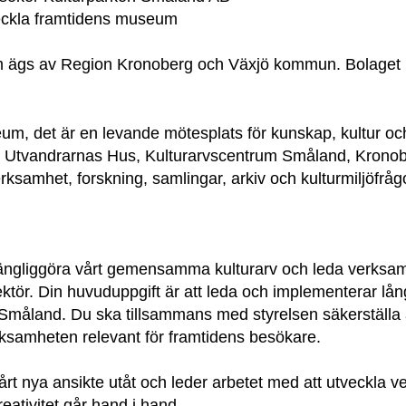
veckla framtidens museum
om ägs av Region Kronoberg och Växjö kommun. Bolaget
um, det är en levande mötesplats för kunskap, kultur oc
tvandrarnas Hus, Kulturarvscentrum Småland, Kronob
rksamhet, forskning, samlingar, arkiv och kulturmiljöfr
llgängliggöra vårt gemensamma kulturarv och leda verksa
ektör. Din huvuduppgift är att leda och implementerar lång
Småland. Du ska tillsammans med styrelsen säkerställa 
erksamheten relevant för framtidens besökare.
rt nya ansikte utåt och leder arbetet med att utveckla
ativitet går hand i hand.