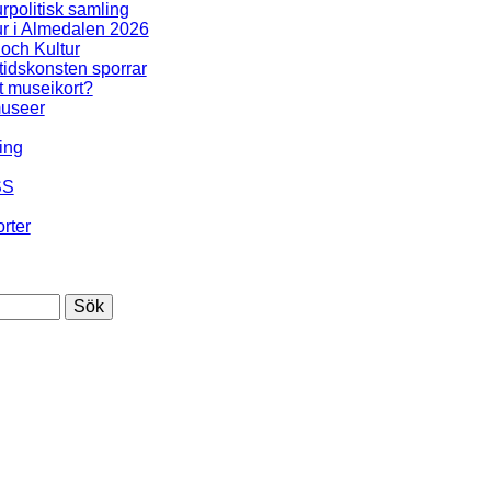
urpolitisk samling
ur i Almedalen 2026
 och Kultur
idskonsten sporrar
t museikort?
useer
ing
SS
rter
Sök