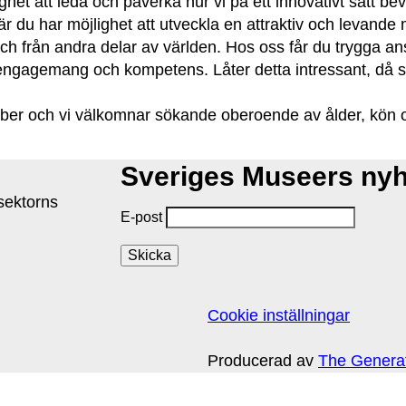
ghet att leda och påverka hur vi på ett innovativt sätt be
du har möjlighet att utveckla en attraktiv och levande mö
h från andra delar av världen. Hos oss får du trygga anst
engagemang och kompetens. Låter detta intressant, då s
er och vi välkomnar sökande oberoende av ålder, kön och e
Sveriges Museers ny
isektorns
E-post
Cookie inställningar
Producerad av
The Genera