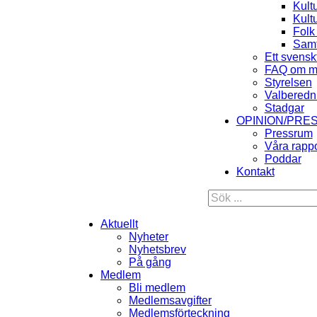
Kult
Kult
Folk
Samt
Ett svensk
FAQ om m
Styrelsen
Valberedn
Stadgar
OPINION/PRE
Pressrum
Våra rappo
Poddar
Kontakt
Aktuellt
Nyheter
Nyhetsbrev
På gång
Medlem
Bli medlem
Medlemsavgifter
Medlemsförteckning