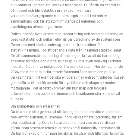
du kontinuerligt med att utveckla kundresan. Du får du en central roll
på museet och blir delaktig i projekt som kan vara
verksamhetsövergripande eller som utgör en del i ett större
sammanhang och får ett stort inflytande på enhetens och
avdelningens utvecklingsarbete.
Rollen innebär även arbete med rapportering och sammanställning av
besöksstatistik och deltar i eller driver utveckling av de system som
förser oss med statiskunderlag, samt tar fram rutiner för
statistikinsamling. För att behandla data från insamlad statistik, samt
för att sammanställa underlag till ledningen, krävs att du har en hög
analytisk förmåga och digital kunskap. Du blir även delaktig i arbetet
med att nå ut till nya målgrupper, främst lokalt och i Norden och under
2024 har vi ett antal prioriterade fokusområden inom den publika
verksamheten. Till exempel ska en översyn av entréområdet på museet
genomföras för att förbereda för nya flöden och skapa ett modernt
mottagande. I det arbetet kommer din kunskap och tidigare
erfarenheter inom besöksströmmar och besöksmönster komma väl
till pass.
Din kompetens och erfarenhet
Du ska ha en eftergymnasial utbildning inom ett område vi bedömer
relevant för tjänsten, till exempel inom verksamhetsutveckling, turism
eller besöksnäring. Du ska ha arbetat inom service och värdskap,
gärna inom resebranschen eller besöksmål nationellt/internationellt.
Du har kunskap om hur man beräknar, förutser och tillämpar lämpliga