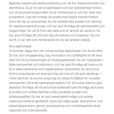
åtgärder baserat på besöksutveckling och vet hur besöksmönster kan
identifieras. Du är en van projektledare och kan självständigt initiera
och driva utvecklingsprojekt. Du är intresserad av och har även viss
kompetens i vad det innebär att arbeta med digital transformation
inom vår typ av verksamhet. Du har arbetat med system och verktyg
för besöksundersökningar och har god förmåga att sammanställa och
bygga frågor för att få fram den data som är aktuell att samla in. Du
har god förmåga att uttrycka dig på svenska och engelska i tal och
skrift. Vi ser det som meriterande om du har arbetat statligt.
Dina egenskaper
Vi kommer lägga stor vikt vid personliga egenskaper och drivkrafter.
Du har stort engagemang, hög motivation och uthållighet till att vara
med och driva utvecklingen av museiupplevelsen. Du ser möjligheter i
både verksamhet och människor och har god förmåga att lyssna och
ta in såväl besökares som medarbetares synpunkter för att kunna
förfina erbjudande och leverera hög service och ett gott värdskap. I
rollen behöver du kunna skapa dig en tydlig förståelse för museets
verksamhet i ett brett samhällsperspektiv. För att lyckas behövs god
analytisk förmåga, ett strukturerat arbetssätt samt förmåga att kunna
prioritera och arbeta med flera olika parallella projekt och
arbetsuppgifter. Du har en god samarbetsförmåga och arbetar
relationsorienterat gentemot, marknad, målgrupper, leverantörer, och
samarbetspartners, genom trendspaning och trendskapande lokalt,
regionalt och internationellt.