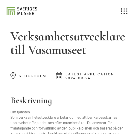
Verksamhetsutvecklare
till Vasamuseet
LATEST APPLICATION
STOCKHOLM
2024-03-24
Beskrivning
Om tjänsten
Som verksamhetsutvecklare arbetar du med att berika besökarnas
upplevelse inför, under och efter museibesöket. Du ansvarar för
framtagande och förvaltning av den publika planen och baserat på den
kunskap vi får om våra besökare via besöksundersökningar, arbetar