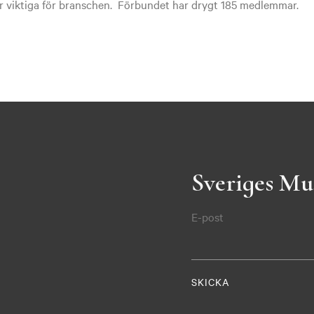
r viktiga för branschen. Förbundet har drygt 185 medlemmar.
Sveriges Mu
E-post