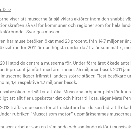
df>>>
orna visar att museerna är självklara aktörer inom den snabbt v
tionskraften så väl för kommuner och regioner som för hela land
iksförbundet Sveriges museer.
en har museibesöken ökat med 23 procent, från 14,7 miljoner år 2
ökssiffran för 2011 är den högsta under de åtta år som mätts, me
011 stod de centrala museerna för. Under förra året ökade antale
n 9 procent jämfört med året innan, 7,5 miljoner besök 2011 jäm
lmuseerna ligger främst i landets större städer. Flest besökare
lm, 1,4 respektive 1,2 miljoner besök.
useibesöken fortsätter att öka. Museerna erbjuder plats för kuns
ligt att allt fler uppskattar det och hittar till oss, säger Mats Per
13 träffas museerna för att diskutera hur de kan bidra till ökad
 Under rubriken ”Museet som motor” uppmärksammas museernas
museer arbetar som en främjande och samlande aktör i museisek