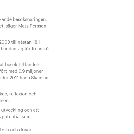
äxande besöksnäringen.
et, säger Mats Persson,
003 till nästan 18,1
d undantag för fri entré-
t besök till landets
fört med 6,9 miljoner
 under 2011 hade Skansen
kap, reflexion och
sson.
 utveckling och att
 potential som
torn och driver