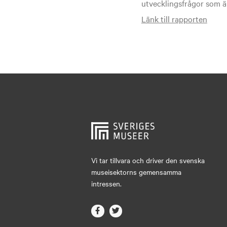
utvecklingsfrågor som ä
Länk till rapporten
Vi tar tillvara och driver den svenska
museisektorns gemensamma
intressen.