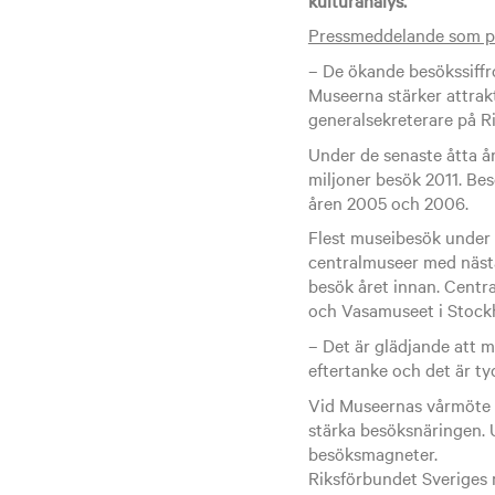
Pressmeddelande som p
– De ökande besökssiffr
Museerna stärker attrak
generalsekreterare på R
Under de senaste åtta år
miljoner besök 2011. Bes
åren 2005 och 2006.
Flest museibesök under 2
centralmuseer med nästa
besök året innan. Centra
och Vasamuseet i Stockho
– Det är glädjande att m
eftertanke och det är tyd
Vid Museernas vårmöte 20
stärka besöksnäringen.
besöksmagneter.
Riksförbundet Sveriges 