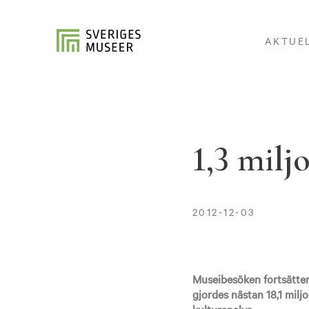
AKTUE
1,3 milj
2012-12-03
Museibesöken fortsätter
gjordes nästan 18,1 milj
kulturanalys.