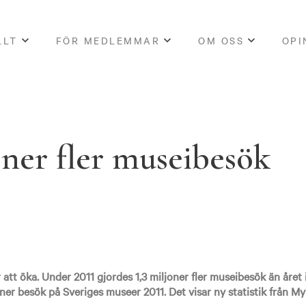
LLT
FÖR MEDLEMMAR
OM OSS
OPI
oner fler museibesök
 att öka. Under 2011 gjordes 1,3 miljoner fler museibesök än åre
oner besök på Sveriges museer 2011. Det visar ny statistik från M