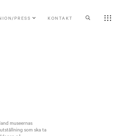
NION/PRESS
KONTAKT
bland museernas
utställning som ska ta
iddagen på