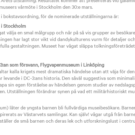
museers vårmöte i Stockholm den 30:e mars.
 i bokstavsordning, för de nominerade utställningarna är:
 i Stockholm
at välja en smal målgrupp och når på så vis grupper av besökare
ingen har lagt stor vikt vid dandykulturens vurm för detaljer och
ulla gestaltningen. Museet har vågat släppa tolkningsföreträdet
3:an som försvann, Flygvapenmuseum i Linköping
ar kalla krigets mest dramatiska händelse utan att väja för den
r levande i DC-3:ans historia. Den såväl suggestiva som minimali
kapa sin egen förståelse av händelsen genom studier av nedslag
iven. Utställningen förändrar synen på vad ett militärhistoriskt 
) låter de yngsta barnen bli fullvärdiga museibesökare. Barnen b
spirerats av Västarvets samlingar. Kan själv! vågar utgå från bar
ställer de små barnen och deras lek och utforskningslust i centr