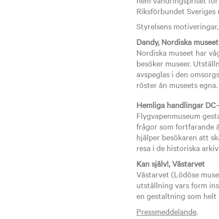
Riksförbundet Sveriges 
Styrelsens motiveringar,
Dandy, Nordiska museet
Nordiska museet har våg
besöker museer. Utställn
avspeglas i den omsorgsf
röster än museets egna.
Hemliga handlingar DC-
Flygvapenmuseum gestalt
frågor som fortfarande ä
hjälper besökaren att s
resa i de historiska ark
Kan själv!, Västarvet
Västarvet (Lödöse museum
utställning vars form in
en gestaltning som helt 
Pressmeddelande
.