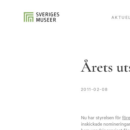
AKTUE
Årets ut
2011-02-08
Nu har styrelsen för
för
inskickade nomineringar.
hem vandringspriset fö