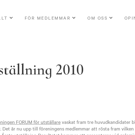
LLT
FÖR MEDLEMMAR
OM OSS
OPI
ställning 2010
eningen FORUM för utställare
vaskat fram tre huvudkandidater 
 Det är nu upp till föreningens medlemmar att rösta fram vilken 
r
Årets utställning
. Resultatet kommer att presenteras vid galam