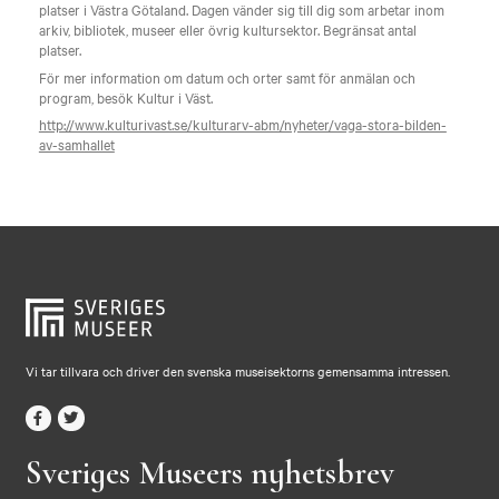
platser i Västra Götaland. Dagen vänder sig till dig som arbetar inom
arkiv, bibliotek, museer eller övrig kultursektor. Begränsat antal
platser.
För mer information om datum och orter samt för anmälan och
program, besök Kultur i Väst.
http://www.kulturivast.se/kulturarv-abm/nyheter/vaga-stora-bilden-
av-samhallet
Vi tar tillvara och driver den svenska museisektorns gemensamma intressen.
Sveriges Museers nyhetsbrev