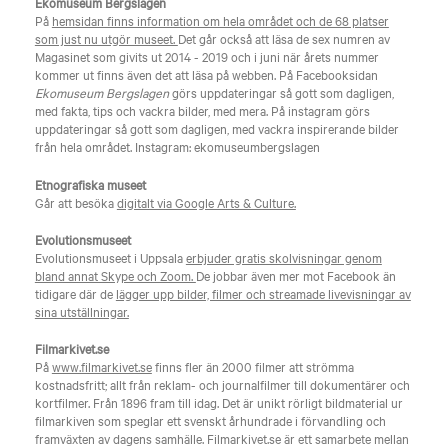
Ekomuseum Bergslagen
På
hemsidan finns information om hela området och de 68 platser
som just nu utgör museet.
Det går också att läsa de sex numren av
Magasinet som givits ut 2014 - 2019 och i juni när årets nummer
kommer ut finns även det att läsa på webben. På Facebooksidan
Ekomuseum Bergslagen
görs uppdateringar så gott som dagligen,
med fakta, tips och vackra bilder, med mera. På instagram görs
uppdateringar så gott som dagligen, med vackra inspirerande bilder
från hela området. Instagram: ekomuseumbergslagen
Etnografiska museet
Går att besöka
digitalt via Google Arts & Culture.
Evolutionsmuseet
Evolutionsmuseet i Uppsala
erbjuder gratis skolvisningar genom
bland annat Skype och Zoom.
De jobbar även mer mot Facebook än
tidigare där de
lägger upp bilder, filmer och streamade livevisningar av
sina utställningar.
Filmarkivet.se
På
www.filmarkivet.se
finns fler än 2000 filmer att strömma
kostnadsfritt; allt från reklam- och journalfilmer till dokumentärer och
kortfilmer. Från 1896 fram till idag. Det är unikt rörligt bildmaterial ur
filmarkiven som speglar ett svenskt århundrade i förvandling och
framväxten av dagens samhälle. Filmarkivet.se är ett samarbete mellan