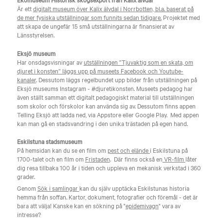
Är ett
digitalt museum över Kalix älvdal i Norrbotten, bl.a. baserat på
de mer fysiska utställningar som funnits sedan tidigare.
Projektet med
att skapa de ungefär 15 små utställningarna är finansierat av
Länsstyrelsen.
Eksjö museum
Har onsdagsvisningar av
utställningen ”Tjuvaktig som en skata, om
djuret i konsten” läggs upp på museets Facebook och Youtube-
kanaler
. Dessutom läggs regelbundet upp bilder från utställningen på
Eksjö museums Instagram - #djuretikonsten. Museets pedagog har
även ställt samman ett digitalt pedagogiskt material till utställningen
som skolor och förskolor kan använda sig av. Dessutom finns appen
Telling Eksjö att ladda ned, via Appstore eller Google Play. Med appen
kan man gå en stadsvandring i den unika trästaden på egen hand.
Eskilstuna stadsmuseum
På hemsidan kan du se en film om
pest och elände
i Eskilstuna på
1700-talet och en film om
Fristaden
. Där finns också en
VR-film
låter
dig resa tillbaka 100 år i tiden och uppleva en mekanisk verkstad i 360
grader.
Genom
Sök i samlingar
kan du själv upptäcka Eskilstunas historia
hemma från soffan. Kartor, dokument, fotografier och föremål - det är
bara att välja! Kanske kan en sökning på "
epidemivagn
" vara av
intresse?