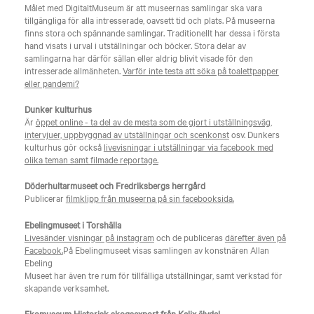
Målet med DigitaltMuseum är att museernas samlingar ska vara
tillgängliga för alla intresserade, oavsett tid och plats. På museerna
finns stora och spännande samlingar. Traditionellt har dessa i första
hand visats i urval i utställningar och böcker. Stora delar av
samlingarna har därför sällan eller aldrig blivit visade för den
intresserade allmänheten.
Varför inte testa att söka på toalettpapper
eller pandemi?
Dunker kulturhus
Är
öppet online - ta del av de mesta som de gjort i utställningsväg,
intervjuer, uppbyggnad av utställningar och scenkonst
osv. Dunkers
kulturhus gör också
livevisningar i utställningar via facebook med
olika teman samt filmade reportage.
Döderhultarmuseet och Fredriksbergs herrgård
Publicerar
filmklipp från museerna på sin facebooksida.
Ebelingmuseet i Torshälla
Livesänder visningar på instagram
och de publiceras
därefter även på
Facebook.
På Ebelingmuseet visas samlingen av konstnären Allan
Ebeling
Museet har även tre rum för tillfälliga utställningar, samt verkstad för
skapande verksamhet.
Ekomuseum Historisk skogsexport från Kalix älvdal