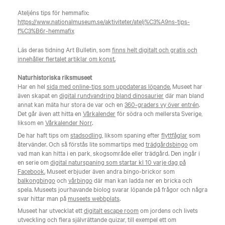
Ateljéns tips för hemmafix:
https://www.nationalmuseum.se/aktiviteter/atelj%C3%A9ns-tips-
f%C3%B6r-hemmafix
Läs deras tidning Art Bulletin, som
finns helt digitalt och gratis och
innehåller flertalet artiklar om konst.
Naturhistoriska riksmuseet
Har en hel
sida med online-tips som uppdateras löpande.
Museet har
även skapat en
digital rundvandring bland dinosaurier
där man bland
annat kan mäta hur stora de var och en
360-graders vy över entrén
.
Det går även att hitta en
Vårkalender
för södra och mellersta Sverige,
liksom en
Vårkalender Norr
.
De har haft tips om
stadsodling
, liksom spaning efter
flyttfåglar
som
återvänder. Och så förstås lite sommartips med
trädgårdsbingo
om
vad man kan hitta i en park, skogsområde eller trädgård. Den ingår i
en serie om
digital naturspaning som startar kl 10 varje dag på
Facebook.
Museet erbjuder även andra bingo-brickor som
balkongbingo
och
vårbingo
där man kan ladda ner en bricka och
spela. Museets jourhavande biolog svarar löpande på frågor och några
svar hittar man på
museets webbplats
.
Museet har utvecklat ett
digitalt escape room
om jordens och livets
utveckling och flera självrättande quizar, till exempel ett om