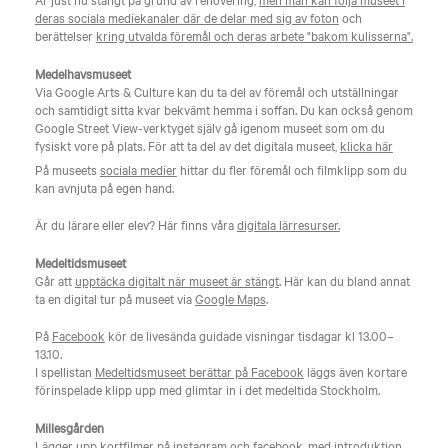
deras sociala mediekanaler där de delar med sig av foton
och
berättelser
kring utvalda föremål och deras arbete "bakom kulisserna".
Medelhavsmuseet
Via Google Arts & Culture kan du ta del av föremål och utställningar
och samtidigt sitta kvar bekvämt hemma i soffan. Du kan också genom
Google Street View-verktyget själv gå igenom museet som om du
fysiskt vore på plats. För att ta del av det digitala museet,
klicka här
På museets
sociala medier
hittar du fler föremål och filmklipp som du
kan avnjuta på egen hand.
Är du lärare eller elev? Här finns våra
digitala lärresurser.
Medeltidsmuseet
Går att
upptäcka digitalt när museet är stängt
. Här kan du bland annat
ta en digital tur på museet via
Google Maps
.
På
Facebook
kör de livesända guidade visningar tisdagar kl 13.00–
13.10.
I spellistan
Medeltidsmuseet berättar på Facebook
läggs även kortare
förinspelade klipp upp med glimtar in i det medeltida Stockholm.
Millesgården
Lägger upp kortfilmer på instagram och facebook, med
introduktion