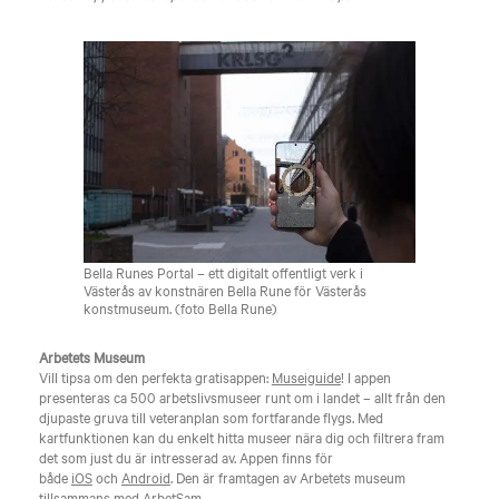
Bella Runes Portal – ett digitalt offentligt verk i
Västerås av konstnären Bella Rune för Västerås
konstmuseum. (foto Bella Rune)
Arbetets Museum
Vill tipsa om den perfekta gratisappen:
Museiguide
! I appen
presenteras ca 500 arbetslivsmuseer runt om i landet – allt från den
djupaste gruva till veteranplan som fortfarande flygs. Med
kartfunktionen kan du enkelt hitta museer nära dig och filtrera fram
det som just du är intresserad av. Appen finns för
både
iOS
och
Android
. Den är framtagen av Arbetets museum
tillsammans med ArbetSam.