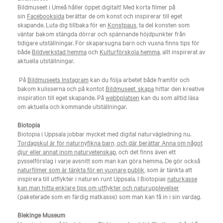
Bildmuseet i Umeå håller öppet digitalt! Med korta filmer på
sin
Facebooksida
berättar de om konst och inspirerar till eget
skapande. Luta dig tillbaka för en
Konstpaus
, ta del konsten som
väntar bakom stängda dörrar och spännande höjdpunkter från
tidigare utställningar. För skaparsugna barn och vuxna finns tips för
både
Bildverkstad hemma
och
Kulturförskola hemma
, allt inspirerat av
aktuella utställningar.
På
Bildmuseets Instagram
kan du följa arbetet både framför och
bakom kulisserna och på kontot
Bildmuseet_skapa
hittar den kreative
inspiration till eget skapande. På
webbplatsen
kan du som alltid läsa
om aktuella och kommande utställningar.
Biotopia
Biotopia i Uppsala jobbar mycket med digital naturvägledning nu.
Tordagskul är för naturnyfikna barn, och där berättar Anna om något
djur eller annat inom naturvetenskap
, och det finns även ett
pysselförslag i varje avsnitt som man kan göra hemma. De gör också
naturfilmer som är tänkta för en vuxnare publik
, som är tänkta att
inspirera till utflykter i naturen runt Uppsala. I Biotopias
naturkasse
kan man hitta enklare tips om utflykter och naturupplevelser
(paketerade som en färdig matkasse) som man kan få in i sin vardag.
Blekinge Museum