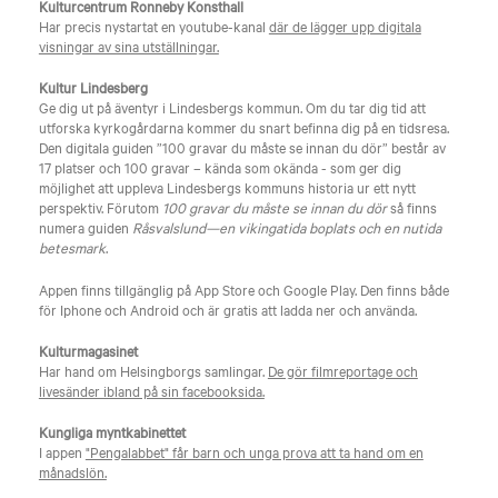
Kulturcentrum Ronneby Konsthall
Har precis nystartat en youtube-kanal
där de lägger upp digitala
visningar av sina utställningar.
Kultur Lindesberg
Ge dig ut på äventyr i Lindesbergs kommun. Om du tar dig tid att
utforska kyrkogårdarna kommer du snart befinna dig på en tidsresa.
Den digitala guiden ”100 gravar du måste se innan du dör” består av
17 platser och 100 gravar – kända som okända - som ger dig
möjlighet att uppleva Lindesbergs kommuns historia ur ett nytt
perspektiv. Förutom
100 gravar du måste se innan du dör
så finns
numera guiden
Råsvalslund—en vikingatida boplats och en nutida
betesmark
.
Appen finns tillgänglig på App Store och Google Play. Den finns både
för Iphone och Android och är gratis att ladda ner och använda.
Kulturmagasinet
Har hand om Helsingborgs samlingar.
De gör filmreportage och
livesänder ibland på sin facebooksida.
Kungliga myntkabinettet
I appen
"Pengalabbet" får barn och unga prova att ta hand om en
månadslön.