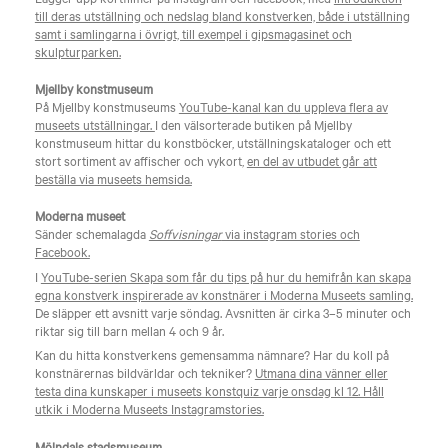
till deras utställning och nedslag bland konstverken, både i utställning
samt i samlingarna i övrigt, till exempel i gipsmagasinet och
skulpturparken.
Mjellby konstmuseum
På Mjellby konstmuseums
YouTube-kanal kan du uppleva flera av
museets utställningar.
I den välsorterade butiken på Mjellby
konstmuseum hittar du konstböcker, utställningskataloger och ett
stort sortiment av affischer och vykort,
en del av utbudet går att
beställa via museets hemsida.
Moderna museet
Sänder schemalagda
Soffvisningar
via instagram stories och
Facebook.
I
YouTube-serien Skapa som får du tips på hur du hemifrån kan skapa
egna konstverk inspirerade av konstnärer i Moderna Museets samling.
De släpper ett avsnitt varje söndag. Avsnitten är cirka 3–5 minuter och
riktar sig till barn mellan 4 och 9 år.
Kan du hitta konstverkens gemensamma nämnare? Har du koll på
konstnärernas bildvärldar och tekniker?
Utmana dina vänner eller
testa dina kunskaper i museets konstquiz varje onsdag kl 12. Håll
utkik i Moderna Museets Instagramstories.
Mölndals stadsmuseum