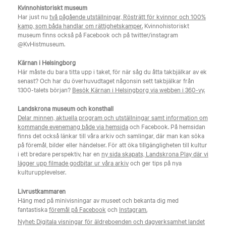
Kvinnohistoriskt museum
Har just nu
två pågående utställningar, Rösträtt för kvinnor och 100%
kamp, som båda handlar om rättighetskamper.
Kvinnohistoriskt
museum finns också på Facebook och på twitter/instagram
@KvHistmuseum.
Kärnan i Helsingborg
Här måste du bara titta upp i taket, för när såg du åtta takbjälkar av ek
senast? Och har du överhuvudtaget någonsin sett takbjälkar från
1300-talets början?
Besök Kärnan i Helsingborg via webben i 360-vy.
Landskrona museum och konsthall
Delar minnen, aktuella program och utställningar samt information om
kommande evenemang både via hemsida
och Facebook. På hemsidan
finns det också länkar till våra arkiv och samlingar, där man kan söka
på föremål, bilder eller händelser. För att öka tillgängligheten till kultur
i ett bredare perspektiv, har en
ny sida skapats, Landskrona Play där vi
lägger upp filmade godbitar ur våra arkiv
och ger tips på nya
kulturupplevelser.
Livrustkammaren
Häng med på minivisningar av museet och bekanta dig med
fantastiska
föremål på Facebook
och
Instagram.
Nyhet: Digitala visningar för äldreboenden och dagverksamhet landet