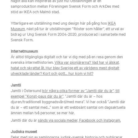
något alla kan inspireras av just nu! Utställningen är en
samproduktion mellan Föreningen Svensk Form och ArkDes med
stöd av IKEA och Malmö stad.
Ytterligare en utställning med ung design här på gång hos
IKEA
Museum
, näst på tur är utställningen ”Röster som håller”, ett urval av
bidrag ur Ung Svensk Form 2004-2020, producerad i samarbete med
Svensk Form.
Internetmuseum
Är alltid tillgängliga digitalt och tar vi dig med på en resa genom den
svenska internethistorien.
Vilka var pionjärerna? Vad har vi älskat,
hatat och skrattat åt. Hur blev Sverige ett av världens mest digitalt
utvecklade länder? Kort och gott… hur kom vi hit?
Jamtli
Jamtli i Östersund
kör några olika former av ”Jamtli där du är”, till
exempel ”Konst-paus där du är”,
”Jamtli där du är – hos
djuren/traditionell byggnadsvård/med mera”. Vi har också ”Jamtli där
du är – ett samtal med…” som är ett webbsänt samtal om dagsaktuella
ämnen mellan två personer, se mer här.
Jamtli där du är
sänds via sociala medier, Facebook och Instagram.
Judiska museet
Delar med sig
av samlingarna, judisk-svensk historia och publicerar