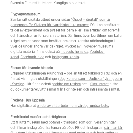
Svenska Filminstitutet och Kungliga biblioteket.
Flygvapenmuseum
Samlar sitt digitala utbud under sidan
”Öppet – digitalt” som är
gemensam för Statens försvarshistoriska museer.
Där kan besökaren
ta del av experiment och pyssel för barn eller läsa artiklar om föremål
och händelser ur försvarshistorien. Där finns även kortfilmer om kalla
kriget och en vodd som berättar om amerikanska nödlandningar i
Sverige under andra världskriget. Mycket av Flygvapenmuseums
digitala material finns också på
museets hemsida
,
Youtube-
kanal
,
Facebook-sida
och
Instagram-konto
.
Forum för levande historia
Erbjuder utställningen
Plundring – början till ett folkmord
, i 3D och en
filmad visning av utställningen
Jag kom ensam – Judiska flyktingbarn
i Sverige
. Här finns också
poddar om rasism
och i
filmrummet
hittar
du dokumentärer, vittnesmål från Förintelsen och intressanta samtal.
Fredens Hus Uppsala
Har digitaliserat
en del av sitt arbete inom värdegrundsarbete.
Fredriksdal muséer och trädgårdar
Ett friluftsmuseum med botanisk trädgård som gör livesändningar
och filmar inslag på olika teman på både FB och Instagram
där man får
följa dem i deras vardag tillsammans med naturen och lantrasdjuren.