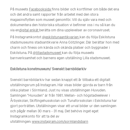
På museets
Facebooksida
finns bilder och kortfilmer om både det ena
och det andra samt rapporter från arbetet med den stora
magasinsflytten som museet genomför. Vill du själv vara med och
dokumentera den historiska situation vi befinner oss i nu så kan du
via en
digital enkät
berätta om dina upplevelser av coronaviruset.
På Instagramkontot
@eskilstunaantikvarien
kan du följa Eskilstuna
stadsmuseums stadsantikvarie Anna Götzlinger. Där berättar hon med
charm och finess om kända och okända platser och byggnader i
Eskilstuna. På
@lillastadsmuseet
kan du följa museets
barnverksamhet och barnens egen utställning Lilla stadsmuseet.
Eskilstuna konstmuseum/ Svenskt barnbildarkiv
Svenskt barnbildarkiv har sedan knappt ett år tillbaka ett digitalt
utställningsrum på Instagram. Här visas bilder gjorda av barn från
olika platser i Sörmland. Just nu visas utställningen Huvuden.
Samlingen "Huvuden" är från 1981. Mellan- och högstadieelever i
Årbyskolan, Skiftingehusskolan och Tunaforsskolan i Eskilstuna har
gjort porträtten. Utställningen visar ett urval bilder ur den samlingen
och pågår mellan 30 mars - 31 maj. Det behövs inget eget
Instagramkonto för att ta del av
utställningen:
www.instagram.com/sormlandsbarn