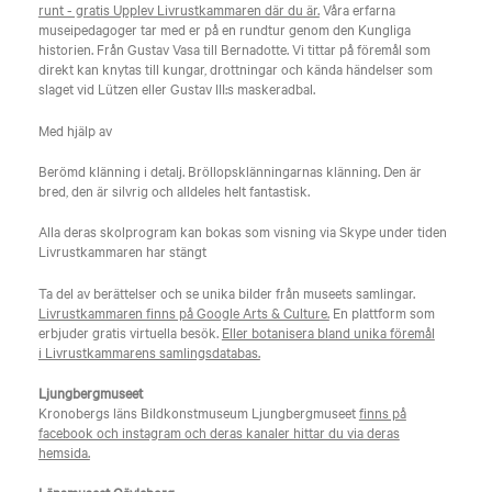
runt - gratis Upplev Livrustkammaren där du är.
Våra erfarna
museipedagoger tar med er på en rundtur genom den Kungliga
historien. Från Gustav Vasa till Bernadotte. Vi tittar på föremål som
direkt kan knytas till kungar, drottningar och kända händelser som
slaget vid Lützen eller Gustav III:s maskeradbal.
Med hjälp av
Berömd klänning i detalj. Bröllopsklänningarnas klänning. Den är
bred, den är silvrig och alldeles helt fantastisk.
Alla deras skolprogram kan bokas som visning via Skype under tiden
Livrustkammaren har stängt
Ta del av berättelser och se unika bilder från museets samlingar.
Livrustkammaren finns på Google Arts & Culture.
En plattform som
erbjuder gratis virtuella besök.
Eller botanisera bland unika föremål
i Livrustkammarens samlingsdatabas.
Ljungbergmuseet
Kronobergs läns Bildkonstmuseum Ljungbergmuseet
finns på
facebook och instagram och deras kanaler hittar du via deras
hemsida.