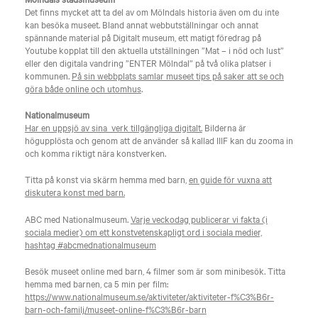
Det finns mycket att ta del av om Mölndals historia även om du inte
kan besöka museet. Bland annat webbutställningar och annat
spännande material på Digitalt museum, ett matigt föredrag på
Youtube kopplat till den aktuella utställningen ”Mat – i nöd och lust”
eller den digitala vandring ”ENTER Mölndal” på två olika platser i
kommunen.
På sin webbplats samlar museet tips på saker att se och
göra både online och utomhus
.
Nationalmuseum
Har en uppsjö av sina verk tillgängliga digitalt.
Bilderna är
högupplösta och genom att de använder så kallad IIIF kan du zooma in
och komma riktigt nära konstverken.
Titta på konst via skärm hemma med barn,
en guide för vuxna att
diskutera konst med barn.
ABC med Nationalmuseum.
Varje veckodag publicerar vi fakta (i
sociala medier) om ett konstvetenskapligt ord i sociala medier,
hashtag #abcmednationalmuseum
Besök museet online med barn, 4 filmer som är som minibesök. Titta
hemma med barnen, ca 5 min per film:
https://www.nationalmuseum.se/aktiviteter/aktiviteter-f%C3%B6r-
barn-och-familj/museet-online-f%C3%B6r-barn