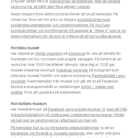
Erbjuder sedan flera år
livevisningar på Instagram, men de senaste
veckorna har de hållit dem flera gånger i veckan.
Sedan tidigare finns alltid konstnärsfilmer att se på hemsidan. På
Vimeo har finns ett rikt arkiv av tidigare
konstnärsintervjuer,
projektdokumentationer och utställningsfilmer. På YouTube
konstnärsfilmer och kortfilmserier. Ett exempel är ”Atelje 5” som är en
slags nybörjarkurs för de som är nyfikna på att börja måla akvarell.
Nordiska museet
Har öppnat en
digital insamling
på
minnen.se
för alla att berätta för
framtiden om hur coronaviruset präglar vardagen. På mindre än en
vecka har över 1000 berättelser lämnats. Varje dag kl. 12.30 ger
museet livesända visningar
livesända visningar
på Instagram som
utforskar museet framför och bakom kulisserna.
Panelsamtalet Leva i
orostider
livestreamades från museet och går att se på Facebook.
Mycket kunskapsinnehåll ur utställningen
Arktis – medan isen
smälter
finns att upptäcka på webbplatsen.
Norrbottens museum
Har livesändningar på
Facebook varje onsdag klockan 12, med allt från
Arkeologiutställning till civilkurage. Livesändningarna sparas i flödet
så man kan se sändningarna i efterhand om man vill.
På hemsidan kan du se intressanta webbutställningar
, ta del av
berättelser om föremål ur museets samlingar,
eller varför inte göra