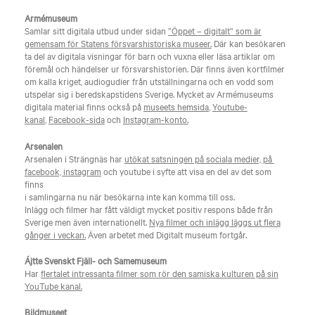
Armémuseum
Samlar sitt digitala utbud under sidan
”Öppet – digitalt” som är
gemensam för Statens försvarshistoriska museer.
Där kan besökaren
ta del av digitala visningar för barn och vuxna eller läsa artiklar om
föremål och händelser ur försvarshistorien. Där finns även kortfilmer
om kalla kriget, audiogudier från utställningarna och en vodd som
utspelar sig i beredskapstidens Sverige. Mycket av Armémuseums
digitala material finns också på
museets hemsida
,
Youtube-
kanal
,
Facebook-sida
och
Instagram-konto.
Arsenalen
Arsenalen i Strängnäs har
utökat satsningen på sociala medier, på
facebook, instagram
och youtube i syfte att visa en del av det som
finns
i samlingarna nu när besökarna inte kan komma till oss.
Inlägg och filmer har fått väldigt mycket positiv respons både från
Sverige men även internationellt.
Nya filmer och inlägg läggs ut flera
gånger i veckan.
Även arbetet med Digitalt museum fortgår.
Ájtte Svenskt Fjäll- och Samemuseum
Har
flertalet intressanta filmer som rör den samiska kulturen på sin
YouTube kanal.
Bildmuseet