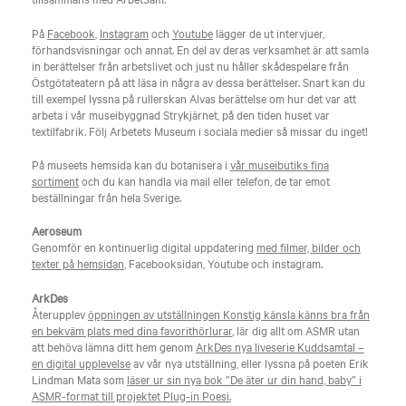
På
Facebook
,
Instagram
och
Youtube
lägger de ut intervjuer,
förhandsvisningar och annat. En del av deras verksamhet är att samla
in berättelser från arbetslivet och just nu håller skådespelare från
Östgötateatern på att läsa in några av dessa berättelser. Snart kan du
till exempel lyssna på rullerskan Alvas berättelse om hur det var att
arbeta i vår museibyggnad Strykjärnet, på den tiden huset var
textilfabrik. Följ Arbetets Museum i sociala medier så missar du inget!
På museets hemsida kan du botanisera i
vår museibutiks fina
sortiment
och du kan handla via mail eller telefon, de tar emot
beställningar från hela Sverige.
Aeroseum
Genomför en kontinuerlig digital uppdatering
med filmer, bilder och
texter på hemsidan
, Facebooksidan, Youtube och instagram.
ArkDes
Återupplev
öppningen av utställningen Konstig känsla känns bra från
en bekväm plats med dina favorithörlurar
, lär dig allt om ASMR utan
att behöva lämna ditt hem genom
ArkDes nya liveserie Kuddsamtal –
en digital upplevelse
av vår nya utställning, eller lyssna på poeten Erik
Lindman Mata som
läser ur sin nya bok ”De äter ur din hand, baby” i
ASMR-format till projektet Plug-in Poesi.