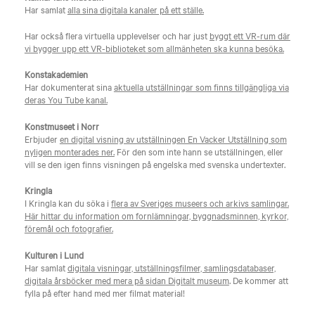
Har samlat
alla sina digitala kanaler på ett ställe.
Har också flera virtuella upplevelser och har just
byggt ett VR-rum där
vi bygger upp ett VR-biblioteket som allmänheten ska kunna besöka.
Konstakademien
Har dokumenterat sina
aktuella utställningar som finns tillgängliga via
deras You Tube kanal.
Konstmuseet i Norr
Erbjuder
en digital visning av utställningen En Vacker Utställning som
nyligen monterades ner.
För den som inte hann se utställningen, eller
vill se den igen finns visningen på engelska med svenska undertexter.
Kringla
I Kringla kan du söka i
flera av Sveriges museers och arkivs samlingar.
Här hittar du information om fornlämningar, byggnadsminnen, kyrkor,
föremål och fotografier.
Kulturen i Lund
Har samlat
digitala visningar, utställningsfilmer, samlingsdatabaser,
digitala årsböcker med mera på sidan Digitalt museum
. De kommer att
fylla på efter hand med mer filmat material!