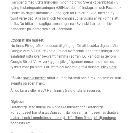
I samband med utställningens invigning drog Svenskt barnbildarkiv
igång teckningsutmaningen #36Huvuden på Instagram och Facebook.
Under 36 dagar utmanas du dagligen att rita ett huvud, med en ny
twist varje dag. Alla barn och teckningssugna vuxna är välkomna att
delta. Du hittar de dagliga utmaningarna i Svenskt barnbildarkivs
händelser på Instagram eller Facebook.
Etnografiska museet
Nu finns Etnografiska museet tillgängligt för att besöka digitalt! Via
Google Arts & Culture kan du ta del av föremål och utställningar och
samtidigt sitta kvar bekvämt hemma i soffan. Du kan också genom
Google Street View-verktyget själv gå igenom museet som om du
fysiskt vore på plats. För att ta del av det digitala museet,
klicka här
På våra
sociala medier
hittar du fler föremål och filmklipp som du kan
avnjuta på egen hand.
Är du lärare eller elev? Här finns våra
digitala lärresurser.
Digiseum
Göteborgs stadsmuseum, Röhsska museet och Göteborgs
konstmuseet har startat Digiseum, där de samlar
museernas digitala
material och kompletterar med nytt. Här finns filmer, fördjupningar,
podcasts etc.