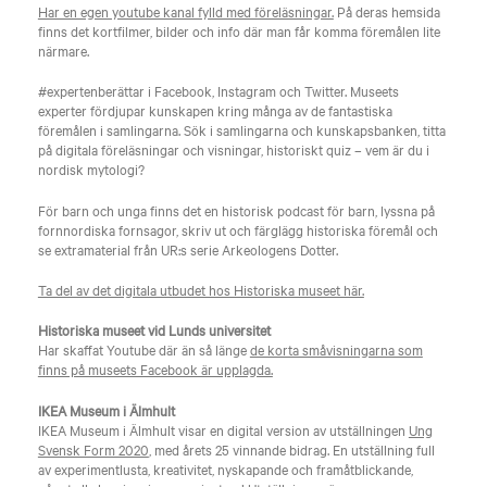
Har en egen youtube kanal fylld med föreläsningar.
På deras hemsida
finns det kortfilmer, bilder och info där man får komma föremålen lite
närmare.
#expertenberättar i Facebook, Instagram och Twitter. Museets
experter fördjupar kunskapen kring många av de fantastiska
föremålen i samlingarna. Sök i samlingarna och kunskapsbanken, titta
på digitala föreläsningar och visningar, historiskt quiz – vem är du i
nordisk mytologi?
För barn och unga finns det en historisk podcast för barn, lyssna på
fornnordiska fornsagor, skriv ut och färglägg historiska föremål och
se extramaterial från UR:s serie Arkeologens Dotter.
Ta del av det digitala utbudet hos Historiska museet här.
Historiska museet vid Lunds universitet
Har skaffat Youtube där än så länge
de korta småvisningarna som
finns på museets Facebook är upplagda.
IKEA Museum i Älmhult
IKEA Museum i Älmhult visar en digital version av utställningen
Ung
Svensk Form 2020
, med årets 25 vinnande bidrag. En utställning full
av experimentlusta, kreativitet, nyskapande och framåtblickande,