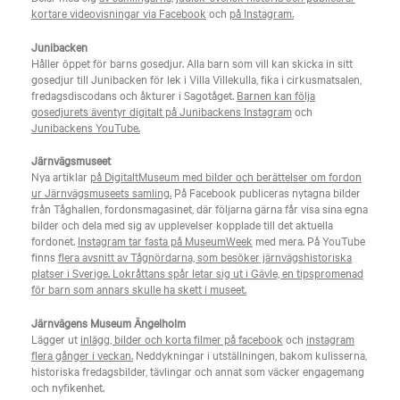
kortare videovisningar via Facebook
och
på Instagram.
Junibacken
Håller öppet för barns gosedjur. Alla barn som vill kan skicka in sitt
gosedjur till Junibacken för lek i Villa Villekulla, fika i cirkusmatsalen,
fredagsdiscodans och åkturer i Sagotåget.
Barnen kan följa
gosedjurets äventyr digitalt på Junibackens Instagram
och
Junibackens YouTube.
Järnvägsmuseet
Nya artiklar
på DigitaltMuseum med bilder och berättelser om fordon
ur Järnvägsmuseets samling.
På Facebook publiceras nytagna bilder
från Tåghallen, fordonsmagasinet, där följarna gärna får visa sina egna
bilder och dela med sig av upplevelser kopplade till det aktuella
fordonet.
Instagram tar fasta på MuseumWeek
med mera. På YouTube
finns
flera avsnitt av Tågnördarna, som besöker järnvägshistoriska
platser i Sverige. Lokråttans spår letar sig ut i Gävle, en tipspromenad
för barn som annars skulle ha skett i museet.
Järnvägens Museum Ängelholm
Lägger ut
inlägg, bilder och korta filmer på facebook
och
instagram
flera gånger i veckan.
Neddykningar i utställningen, bakom kulisserna,
historiska fredagsbilder, tävlingar och annat som väcker engagemang
och nyfikenhet.