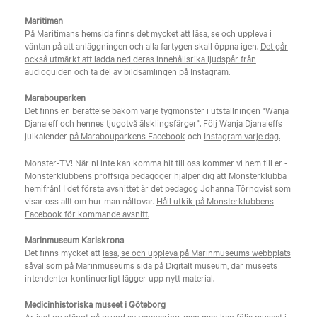
Maritiman
På
Maritimans hemsida
finns det mycket att läsa, se och uppleva i
väntan på att anläggningen och alla fartygen skall öppna igen.
Det går
också utmärkt att ladda ned deras innehållsrika ljudspår från
audioguiden
och ta del av
bildsamlingen på Instagram.
Marabouparken
Det finns en berättelse bakom varje tygmönster i utställningen "Wanja
Djanaieff och hennes tjugotvå älsklingsfärger". Följ Wanja Djanaieffs
julkalender
på Marabouparkens Facebook
och
Instagram varje dag.
Monster-TV! När ni inte kan komma hit till oss kommer vi hem till er -
Monsterklubbens proffsiga pedagoger hjälper dig att Monsterklubba
hemifrån! I det första avsnittet är det pedagog Johanna Törnqvist som
visar oss allt om hur man nåltovar.
Håll utkik på Monsterklubbens
Facebook för kommande avsnitt.
Marinmuseum Karlskrona
Det finns mycket att
läsa, se och uppleva på Marinmuseums webbplats
såväl som på Marinmuseums sida på Digitalt museum, där museets
intendenter kontinuerligt lägger upp nytt material.
Medicinhistoriska museet i Göteborg
Är just nu stängt på grund av renovering,
men man kan följa museet i