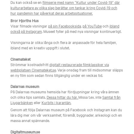
Du kan också se en
filmserie med namn ”Kultur under Covid-19” där
kulturarbetare av olika slag berättar om tankar kring Covid-19 och
hur pandemin har påverkat deras arbetssituationer.
Bror Hjorths Hus
Visar filmade visningar
på sin Facebooksida
,
på YouTube
och
ibland
också på Instagram
. Museet fyller på med nya visningar kontinuerligt.
Visningarna är olika långa och flera är anpassade för hela familjen,
ibland med en kreativ uppgift i slutet.
Cinemateket
Strömmar kostnadsfritt
digitalt restaurerade filmklassiker via
webbplatsen Cinemateket.se
. Varje onsdag fram till midsommar släpps
en ny film som sedan finns tillgänglig under en veckas tid.
Dalarnas museum
På Dalarnas museums hemsida har fördjupningar kring våra ämnen
och olika tips samlats.
Dessa hittar du här.
Missa t.ex. inte
Samtal från
Ljugarbänken
eller
Kurbits i karantän.
Genom att följa Dalarnas museum på Facebook och Instagram kan du
lära dig mer om vår verksamhet, föremål, byggnader, arkeologi och en
massa annat spännande.
Digitaltmuseum.se