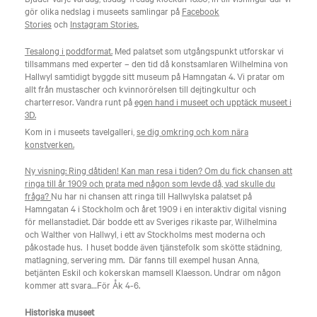
gör olika nedslag i museets samlingar på
Facebook
Stories
och
Instagram Stories.
Tesalong i poddformat.
Med palatset som utgångspunkt utforskar vi
tillsammans med experter – den tid då konstsamlaren Wilhelmina von
Hallwyl samtidigt byggde sitt museum på Hamngatan 4. Vi pratar om
allt från mustascher och kvinnorörelsen till dejtingkultur och
charterresor. Vandra runt på
egen hand i museet och upptäck museet i
3D.
Kom in i museets tavelgalleri,
se dig omkring och kom nära
konstverken.
Ny visning: Ring dåtiden! Kan man resa i tiden? Om du fick chansen att
ringa till år 1909 och prata med någon som levde då, vad skulle du
fråga?
Nu har ni chansen att ringa till Hallwylska palatset på
Hamngatan 4 i Stockholm och året 1909 i en interaktiv digital visning
för mellanstadiet. Där bodde ett av Sveriges rikaste par, Wilhelmina
och Walther von Hallwyl, i ett av Stockholms mest moderna och
påkostade hus. I huset bodde även tjänstefolk som skötte städning,
matlagning, servering mm. Där fanns till exempel husan Anna,
betjänten Eskil och kokerskan mamsell Klaesson. Undrar om någon
kommer att svara…För Åk 4-6.
Historiska museet