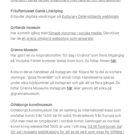
Friluftsmuseet Gamla Linköping
Erbjuder digitala vandringar på
Kulturarv Östergötlands webbplats
Gotlands museum
Har kommit igång med
filmade visningar i sociala medier.
Därutöver
har de
en precis omgjord webbshop som lanserats!
Grenna Museum
Har gjort en ny inspirationsfilm "En dag i Gränna" som finns tillgänglig
på Youtube. Filmen kommer textas inom kort. Du hittar filmen
här.
Kolla in deras händelser på Instagram där följare får ta del av kortare
visningar, "gissa föremålet" och annat roligt. Händelserna sparas
under våra höjdpunkter på Instagram och går att se flera gånger. Du
hittar Grenna Museums Instagram
här
, eller genom att söka på
@grennamuseum.
Göteborgs konstmuseum
Göteborgs konstmuseum har en samling av internationell klass som
omfattar konst från 1400-tal till nutid, företrädesvis från Europa och
USA men med en tyngdpunkt i nordisk konst. Samlingen av nordisk
konst kring sekelskiftet 1900 är unik i sitt slag.
Gå till funktionen
Sal
för sal
i museets webbkatalog för att se de verk som visas för tillfället i