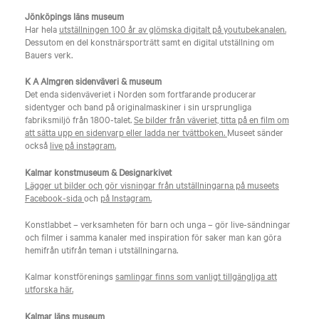
Jönköpings läns museum
Har hela
utställningen 100 år av glömska digitalt på youtubekanalen.
Dessutom en del konstnärsporträtt samt en digital utställning om
Bauers verk.
K A Almgren sidenväveri & museum
Det enda sidenväveriet i Norden som fortfarande producerar
sidentyger och band på originalmaskiner i sin ursprungliga
fabriksmiljö från 1800-talet.
Se bilder från väveriet, titta på en film om
att sätta upp en sidenvarp eller ladda ner tvättboken.
Museet sänder
också
live på instagram.
Kalmar konstmuseum & Designarkivet
Lägger ut bilder och gör visningar från utställningarna på museets
Facebook-sida
och
på Instagram.
Konstlabbet – verksamheten för barn och unga – gör live-sändningar
och filmer i samma kanaler med inspiration för saker man kan göra
hemifrån utifrån teman i utställningarna.
Kalmar konstförenings
samlingar finns som vanligt tillgängliga att
utforska här.
Kalmar läns museum