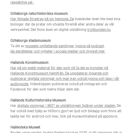
respektive sal .
Göteborgs naturhistoriska museum
Har filmade föredrag på sin hemsida. De
livesänder även lite med sina
biologer, där de pratar om utvalda föremål eller andra delar av vår
verksamhet. Det finns även en digital utställning
trollbunden.nu
Göteborgs stadsmuseum
Ta del av
museets omfattande samlingar, lyssna på podcast,
läs berättelser och nyheter i sociala medier och mycket mer.
Hallands Konstmuseum
Har på sin webb material för den som vill ta del av konsten på
Hallands Konstmuseum hemifrån. De uppdaterar löpande och
publicerar digitala visningar och man kan också lyssna och läsa i vår
audioguide.
Videoklippen publiceras också på instagram och
Facebook för den som hellre följer dem där.
Hallands Kulturhistoriska Museum
Har
digitala visningar i 360° av utställningen Spåren under staden.
De
har också med hjälp av HiStory gjort en ljud och bildapp som finns att
ladda ner för android och mac. Sök på museumhalland på appstore.
Hallwylska Museet
Bjuder varje vardag, tisdag-fredag klockan 13.30, in till visningar där vi