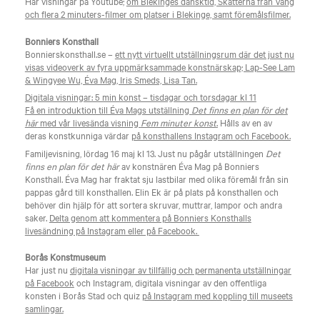
Har visningar på Youtube;
om Blekinges dansktid, Skatterna från Vång
och flera 2 minuters-filmer om platser i Blekinge, samt föremålsfilmer.
Bonniers Konsthall
Bonnierskonsthall.se –
ett nytt virtuellt utställningsrum där det just nu
visas videoverk av fyra uppmärksammade konstnärskap; Lap-See Lam
& Wingyee Wu, Éva Mag, Iris Smeds, Lisa Tan.
Digitala visningar: 5 min konst – tisdagar och torsdagar kl 11
Få en introduktion till Éva Mags utställning
Det finns en plan för det
här
med vår livesända visning
Fem minuter konst
.
Hålls av en av
deras konstkunniga värdar
på konsthallens Instagram och Facebook.
Familjevisning, lördag 16 maj kl 13. Just nu pågår utställningen
Det
finns en plan för det här
av konstnären Éva Mag på Bonniers
Konsthall. Éva Mag har fraktat sju lastbilar med olika föremål från sin
pappas gård till konsthallen. Elin Ek är på plats på konsthallen och
behöver din hjälp för att sortera skruvar, muttrar, lampor och andra
saker.
Delta genom att kommentera på Bonniers Konsthalls
livesändning på Instagram eller på Facebook.
Borås Konstmuseum
Har just nu
digitala visningar av tillfällig och permanenta utställningar
på Facebook
och Instagram, digitala visningar av den offentliga
konsten i Borås Stad och quiz
på Instagram med koppling till museets
samlingar.