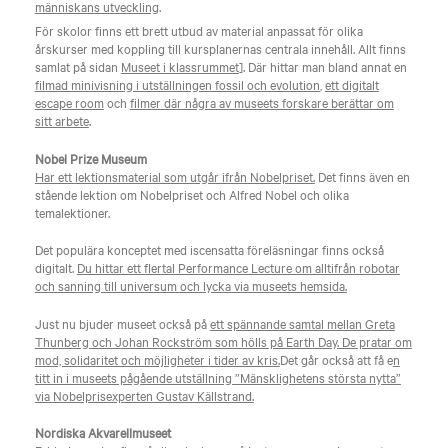
människans utveckling
.
För skolor finns ett brett utbud av material anpassat för olika
årskurser med koppling till kursplanernas centrala innehåll. Allt finns
samlat på sidan
Museet i klassrummet
]. Där hittar man bland annat en
filmad minivisning i utställningen fossil och evolution
,
ett digitalt
escape room
och
filmer där några av museets forskare berättar om
sitt arbete
.
Nobel Prize Museum
Har ett lektionsmaterial som utgår ifrån Nobelpriset.
Det finns även en
stående lektion om Nobelpriset och Alfred Nobel och olika
temalektioner.
Det populära konceptet med iscensatta föreläsningar finns också
digitalt.
Du hittar ett flertal Performance Lecture om alltifrån robotar
och sanning till universum och lycka via museets hemsida.
Just nu bjuder museet också på
ett spännande samtal mellan Greta
Thunberg och Johan Rockström som hölls på Earth Day. De pratar om
mod, solidaritet och möjligheter i tider av kris.
Det går också att få e
n
titt in i museets pågående utställning ”Mänsklighetens största nytta”
via Nobelprisexperten Gustav Källstrand.
Nordiska Akvarellmuseet