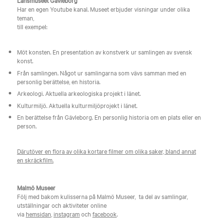
Länsmuseet Gävleborg
Har en egen Youtube kanal. Museet erbjuder visningar under olika
teman,
till exempel:
Möt konsten. En presentation av konstverk ur samlingen av svensk
konst.
Från samlingen. Något ur samlingarna som vävs samman med en
personlig berättelse, en historia.
Arkeologi. Aktuella arkeologiska projekt i länet.
Kulturmiljö. Aktuella kulturmiljöprojekt i länet.
En berättelse från Gävleborg. En personlig historia om en plats eller en
person.
Därutöver en flora av olika kortare filmer om olika saker, bland annat
en skräckfilm.
Malmö Museer
Följ med bakom kulisserna på Malmö Museer, ta del av samlingar,
utställningar och aktiviteter online
via
hemsidan
,
instagram
och
facebook
.