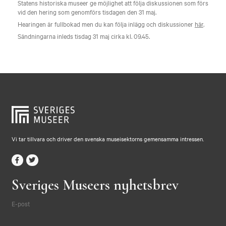
Statens historiska museer ge möjlighet att följa diskussionen som förs
vid den hering som genomförs tisdagen den 31 maj.
Hearingen är fullbokad men du kan följa inlägg och diskussioner
här
.
Sändningarna inleds tisdag 31 maj cirka kl. 09.45.
Vi tar tillvara och driver den svenska museisektorns gemensamma intressen.
Sveriges Museers nyhetsbrev
E-post