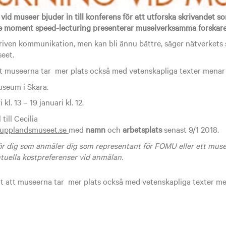
vid museer bjuder in till konferens för att utforska skrivandet s
e moment speed-lecturing presenterar museiverksamma forskare
riven kommunikation, men kan bli ännu bättre, säger nätverkets
eet.
tt museerna tar mer plats också med vetenskapliga texter menar 
useum i Skara.
kl. 13 – 19 januari kl. 12.
till Cecilia
l@upplandsmuseet.se
med
namn
och
arbetsplats
senast 9/1 2018.
För dig som anmäler dig som representant för FOMU eller ett mu
tuella kostpreferenser vid anmälan.
gt att museerna tar mer plats också med vetenskapliga texter me