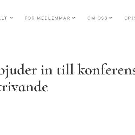
LLT
FÖR MEDLEMMAR
OM OSS
OPI
uder in till konferen
krivande