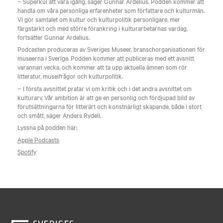
− Superkul att vara igång, säger Gunnar Ardelius. Podden kommer att
handla om våra personliga erfarenheter som författare och kulturmän.
Vi gör samtalet om kultur och kulturpolitik personligare, mer
färgstarkt och med större förankring i kulturarbetarnas vardag,
fortsätter Gunnar Ardelius.
Podcasten produceras av Sveriges Museer, branschorganisationen för
museerna i Sverige. Podden kommer att publiceras med ett avsnitt
varannan vecka, och kommer att ta upp aktuella ämnen som rör
litteratur, museifrågor och kulturpolitik.
­− I första avsnittet pratar vi om kritik och i det andra avsnittet om
kulturarv. Vår ambition är att ge en personlig och fördjupad bild av
förutsättningarna för litterärt och konstnärligt skapande, både i stort
och smått, säger Anders Rydell.
Lyssna på podden här:
Apple Podcasts
Spotify