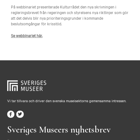
På webbinariet presenterade Kulturrådet den nya skrivningen i
regleringsbrevet från regeringen och styrelsens nya riktlinjer som gör
att det delvis blir nya prioriteringsgrunder i kommande
beslutsomgångar för krisstöd.
Se webbinariet här.
Vi tar tillvara och driver den svenska museisektorns gemensamma intressen.
Sveriges Museers nyhetsbrev