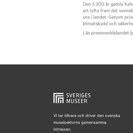
Den 5 200 år gamla Kalvt
att lyfta fram det sven
ute i landet. Genom pri
klimatskydd och säkerhet
Läs pressmeddelandet
h
Vi tar tillvara och driver den svenska
museisektorns gemensamma
intressen.