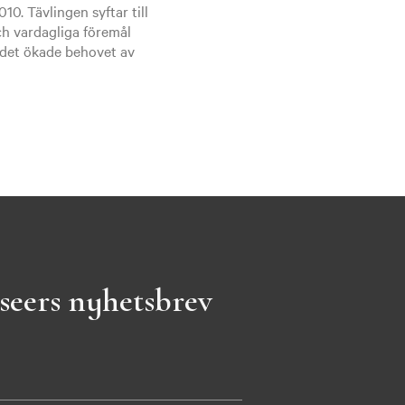
0. Tävlingen syftar till
h vardagliga föremål
 det ökade behovet av
seers nyhetsbrev