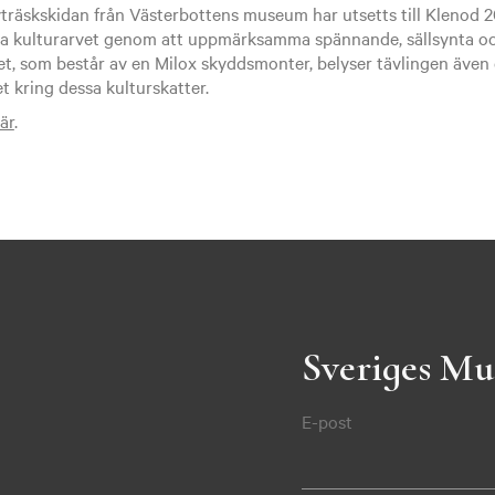
räskskidan från Västerbottens museum har utsetts till Klenod 201
ska kulturarvet genom att uppmärksamma spännande, sällsynta oc
set, som består av en Milox skyddsmonter, belyser tävlingen även
 kring dessa kulturskatter.
är
.
Sveriges Mu
E-post