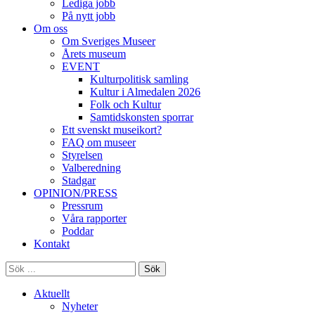
Lediga jobb
På nytt jobb
Om oss
Om Sveriges Museer
Årets museum
EVENT
Kulturpolitisk samling
Kultur i Almedalen 2026
Folk och Kultur
Samtidskonsten sporrar
Ett svenskt museikort?
FAQ om museer
Styrelsen
Valberedning
Stadgar
OPINION/PRESS
Pressrum
Våra rapporter
Poddar
Kontakt
Sök
Aktuellt
Nyheter