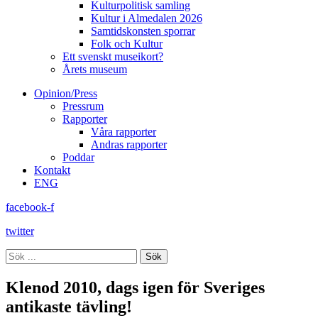
Kulturpolitisk samling
Kultur i Almedalen 2026
Samtidskonsten sporrar
Folk och Kultur
Ett svenskt museikort?
Årets museum
Opinion/Press
Pressrum
Rapporter
Våra rapporter
Andras rapporter
Poddar
Kontakt
ENG
facebook-f
twitter
Sök
Klenod 2010, dags igen för Sveriges
antikaste tävling!