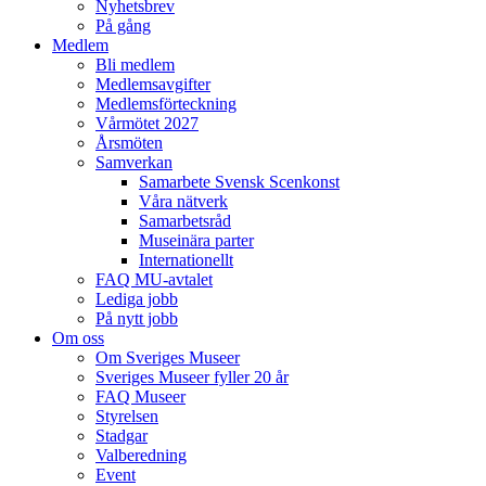
Nyhetsbrev
På gång
Medlem
Bli medlem
Medlemsavgifter
Medlemsförteckning
Vårmötet 2027
Årsmöten
Samverkan
Samarbete Svensk Scenkonst
Våra nätverk
Samarbetsråd
Museinära parter
Internationellt
FAQ MU-avtalet
Lediga jobb
På nytt jobb
Om oss
Om Sveriges Museer
Sveriges Museer fyller 20 år
FAQ Museer
Styrelsen
Stadgar
Valberedning
Event