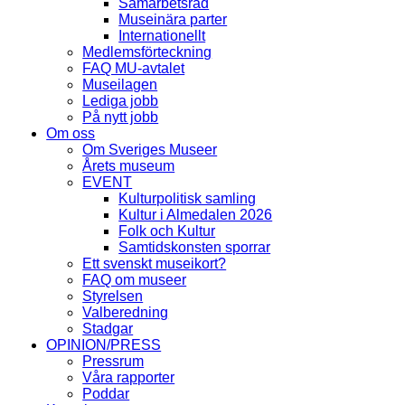
Samarbetsråd
Museinära parter
Internationellt
Medlemsförteckning
FAQ MU-avtalet
Museilagen
Lediga jobb
På nytt jobb
Om oss
Om Sveriges Museer
Årets museum
EVENT
Kulturpolitisk samling
Kultur i Almedalen 2026
Folk och Kultur
Samtidskonsten sporrar
Ett svenskt museikort?
FAQ om museer
Styrelsen
Valberedning
Stadgar
OPINION/PRESS
Pressrum
Våra rapporter
Poddar