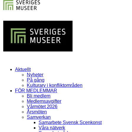
Aktuellt
Nyheter
På gång
Kulturarv i konfliktområden
FÖR MEDLEMMAR
Bli medlem
Medlemsavgifter
Vårmötet 2026
Årsmöten
Samverkan
Samarbete Svensk Scenkonst
Våra nätverk