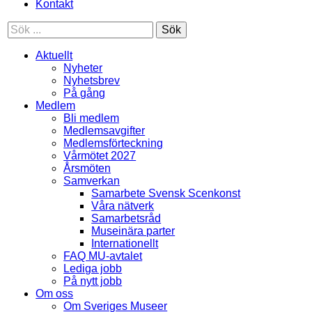
Kontakt
Sök
Aktuellt
Nyheter
Nyhetsbrev
På gång
Medlem
Bli medlem
Medlemsavgifter
Medlemsförteckning
Vårmötet 2027
Årsmöten
Samverkan
Samarbete Svensk Scenkonst
Våra nätverk
Samarbetsråd
Museinära parter
Internationellt
FAQ MU-avtalet
Lediga jobb
På nytt jobb
Om oss
Om Sveriges Museer