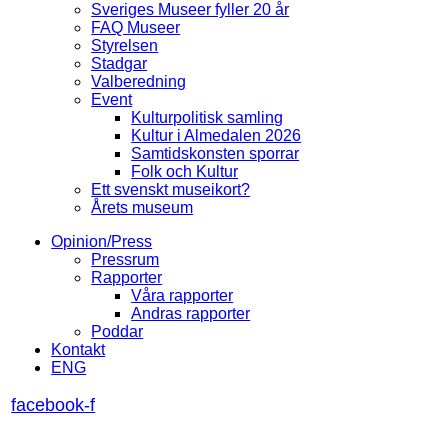
Sveriges Museer fyller 20 år
FAQ Museer
Styrelsen
Stadgar
Valberedning
Event
Kulturpolitisk samling
Kultur i Almedalen 2026
Samtidskonsten sporrar
Folk och Kultur
Ett svenskt museikort?
Årets museum
Opinion/Press
Pressrum
Rapporter
Våra rapporter
Andras rapporter
Poddar
Kontakt
ENG
facebook-f