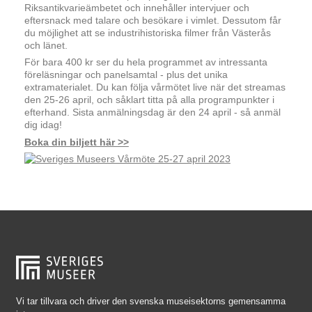
Riksantikvarieämbetet och innehåller intervjuer och
eftersnack med talare och besökare i vimlet. Dessutom får
du möjlighet att se industrihistoriska filmer från Västerås
och länet.
För bara 400 kr ser du hela programmet av intressanta
föreläsningar och panelsamtal - plus det unika
extramaterialet. Du kan följa vårmötet live när det streamas
den 25-26 april, och såklart titta på alla programpunkter i
efterhand. Sista anmälningsdag är den 24 april - så anmäl
dig idag!
Boka din biljett här >>
Vi tar tillvara och driver den svenska museisektorns gemensamma