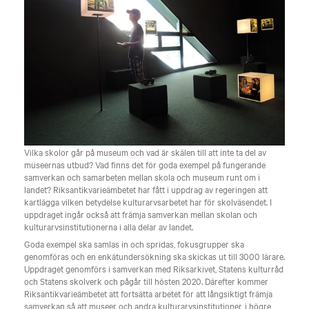
Vilka skolor går på museum och vad är skälen till att inte ta del av
museernas utbud? Vad finns det för goda exempel på fungerande
samverkan och samarbeten mellan skola och museum runt om i
landet? Riksantikvarieämbetet har fått i uppdrag av regeringen att
kartlägga vilken betydelse kulturarvsarbetet har för skolväsendet. I
uppdraget ingår också att främja samverkan mellan skolan och
kulturarvsinstitutionerna i alla delar av landet.
Goda exempel ska samlas in och spridas, fokusgrupper ska
genomföras och en enkätundersökning ska skickas ut till 3000 lärare.
Uppdraget genomförs i samverkan med Riksarkivet, Statens kulturråd
och Statens skolverk och pågår till hösten 2020. Därefter kommer
Riksantikvarieämbetet att fortsätta arbetet för att långsiktigt främja
samverkan så att museer och andra kulturarvsinstitutioner, i högre