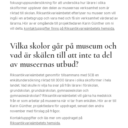
fokusgruppsundersökning för att undersöka hur lärare i olika
skolformer upplever den delen av museernas verksamhet som är
riktad till skolan. Riksantikvarieämbetet efterlyser nu museer som vill
ingå i en arbetsgrupp och vara med och få sin verksamhet värderad av
lärarna. Hör av er omgående till projektledaren Karin Günther om ni
vill delta,
kontaktuppgifter finns på Riksantikvarieämbetets hemsida.
Vilka skolor går på museum och
vad är skälen till att inte ta del
av museernas utbud?
Riksantikvarieämbetet genomför tillsammans med SCB en
enkätundersökning riktad till 3000 lärare i olika skolformer i hela
landet. Vad skulle ni vilja ha svar på från lärare i förskolan,
grundskolan, grundsärskolan, gymnasieskolan och
gymnasiesärskolan? Riksantikvarieämbetet vill gärna ha medskick
från er som arbetar på museerna när vi tar fram enkäten. Hör av er till
Karin Günther, projektledare för uppdraget, senast den andra
november med förslag på frågor.
Kontaktuppgifter och läs mer om uppdraget på
Riksantikvarieämbetets hemsida.