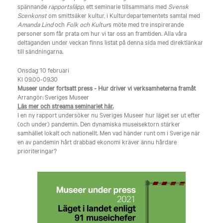
spännande
rapportsläpp
, ett seminarie tillsammans med
Svensk
Scenkonst
om smittsäker kultur, i Kulturdepartementets samtal med
Amanda Lind
och
Folk och Kultur
s möte med tre inspirerande
personer som får prata om hur vi tar oss an framtiden. Alla våra
deltaganden under veckan finns listat på denna sida med direktlänkar
till sändningarna.
Onsdag 10 februari
Kl 09.00-09.30
Museer under fortsatt press - Hur driver vi verksamheterna framåt
Arrangör: Sveriges Museer
Läs mer och streama seminariet här.
I en ny rapport undersöker nu Sveriges Museer hur läget ser ut efter
(och under) pandemin. Den dynamiska museisektorn stärker
samhället lokalt och nationellt. Men vad händer runt om i Sverige när
en av pandemin hårt drabbad ekonomi kräver ännu hårdare
prioriteringar?