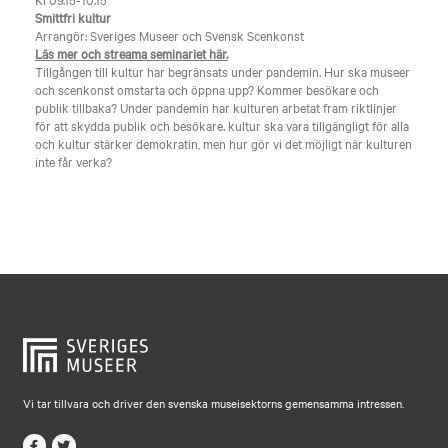
Smittfri kultur
Arrangör: Sveriges Museer och Svensk Scenkonst
Läs mer och streama seminariet här.
Tillgången till kultur har begränsats under pandemin. Hur ska museer
och scenkonst omstarta och öppna upp? Kommer besökare och
publik tillbaka? Under pandemin har kulturen arbetat fram riktlinjer
för att skydda publik och besökare. kultur ska vara tillgängligt för alla
och kultur stärker demokratin, men hur gör vi det möjligt när kulturen
inte får verka?
Vi tar tillvara och driver den svenska museisektorns gemensamma intressen.