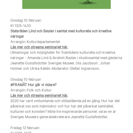
Onsdag 10 februari
Kl 13.15-14.10
Statsråden Lind och Baylan i samtal med kulturella och kreativa
näringar
Arrangör: Kulturdepartementet
Läs mer och streama seminariet här.
Utmaningar och möjligheter för framtidens kulturella och kreativa
näringar - Amanda Lind & Ibrahim Baylan i studiosamtal med gästerna
Jeanette Gustafsdotter Sveriges Museer, Ola Jacobson , Johan
Holmer och Ulrika Källén. Moderator: Stefan Ingvarsson.
Onsdag 10 februari
#FRAMÅT Hur går vi vidare?
Arrangör: Folk och Kultur
Läs mer och streama seminariet här.
2020 har varit omtumlande och stillastående på en gång. Hur har det
påverkat oss som människor och hur har det påverkat samhället,
kulturen och konsten? Möte tre inspirerande personer, varav en är
Sveriges Museers generalsekreterare Jeanette Gustafsdotter.
Fredag 12 februari
Kl 09.15-10.15