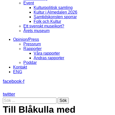
Event
Kulturpolitisk samling
Kultur i Almedalen 2026
Samtidskonsten sporrar
Folk och Kultur
Ett svenskt museikort?
Årets museum
Opinion/Press
Pressrum
Rapporter
Våra rapporter
Andras rapporter
Poddar
Kontakt
ENG
facebook-f
twitter
Sök
Till Blåkulla med