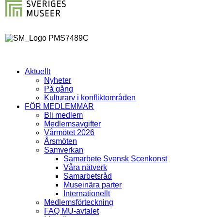
Aktuellt
Nyheter
På gång
Kulturarv i konfliktområden
FÖR MEDLEMMAR
Bli medlem
Medlemsavgifter
Vårmötet 2026
Årsmöten
Samverkan
Samarbete Svensk Scenkonst
Våra nätverk
Samarbetsråd
Museinära parter
Internationellt
Medlemsförteckning
FAQ MU-avtalet