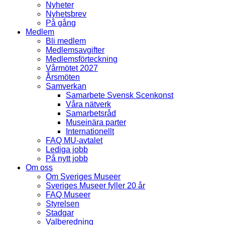
Nyheter
Nyhetsbrev
På gång
Medlem
Bli medlem
Medlemsavgifter
Medlemsförteckning
Vårmötet 2027
Årsmöten
Samverkan
Samarbete Svensk Scenkonst
Våra nätverk
Samarbetsråd
Museinära parter
Internationellt
FAQ MU-avtalet
Lediga jobb
På nytt jobb
Om oss
Om Sveriges Museer
Sveriges Museer fyller 20 år
FAQ Museer
Styrelsen
Stadgar
Valberedning