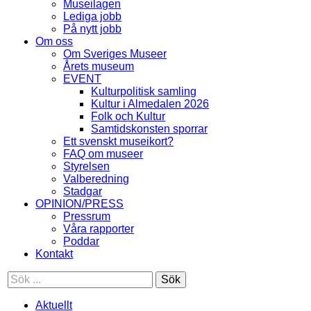
Museilagen
Lediga jobb
På nytt jobb
Om oss
Om Sveriges Museer
Årets museum
EVENT
Kulturpolitisk samling
Kultur i Almedalen 2026
Folk och Kultur
Samtidskonsten sporrar
Ett svenskt museikort?
FAQ om museer
Styrelsen
Valberedning
Stadgar
OPINION/PRESS
Pressrum
Våra rapporter
Poddar
Kontakt
Sök
Aktuellt