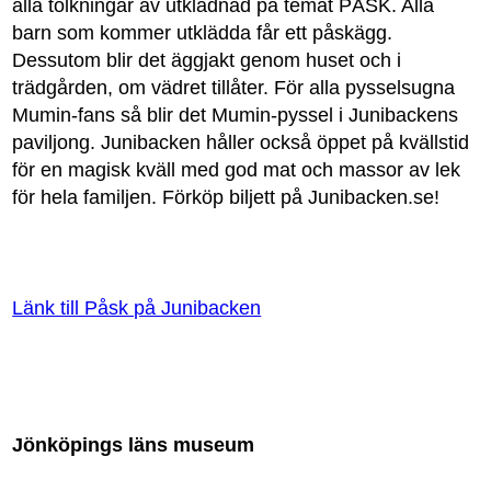
alla tolkningar av utklädnad på temat PÅSK. Alla
barn som kommer utklädda får ett påskägg.
Dessutom blir det äggjakt genom huset och i
trädgården, om vädret tillåter. För alla pysselsugna
Mumin-fans så blir det Mumin-pyssel i Junibackens
paviljong. Junibacken håller också öppet på kvällstid
för en magisk kväll med god mat och massor av lek
för hela familjen. Förköp biljett på Junibacken.se!
Länk till Påsk på Junibacken
Jönköpings läns museum