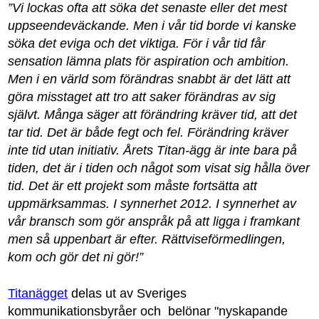
”Vi lockas ofta att söka det senaste eller det mest
uppseendeväckande. Men i vår tid borde vi kanske
söka det eviga och det viktiga. För i vår tid får
sensation lämna plats för aspiration och ambition.
Men i en värld som förändras snabbt är det lätt att
göra misstaget att tro att saker förändras av sig
självt. Många säger att förändring kräver tid, att det
tar tid. Det är både fegt och fel. Förändring kräver
inte tid utan initiativ. Årets Titan-ägg är inte bara på
tiden, det är i tiden och något som visat sig hålla över
tid. Det är ett projekt som måste fortsätta att
uppmärksammas. I synnerhet 2012. I synnerhet av
vår bransch som gör anspråk på att ligga i framkant
men så uppenbart är efter. Rättviseförmedlingen,
kom och gör det ni gör!”
Titanägget
delas ut av Sveriges
kommunikationsbyråer och belönar "nyskapande