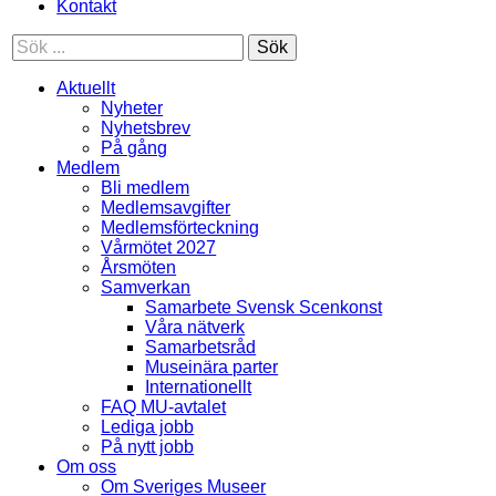
Kontakt
Sök
Aktuellt
Nyheter
Nyhetsbrev
På gång
Medlem
Bli medlem
Medlemsavgifter
Medlemsförteckning
Vårmötet 2027
Årsmöten
Samverkan
Samarbete Svensk Scenkonst
Våra nätverk
Samarbetsråd
Museinära parter
Internationellt
FAQ MU-avtalet
Lediga jobb
På nytt jobb
Om oss
Om Sveriges Museer