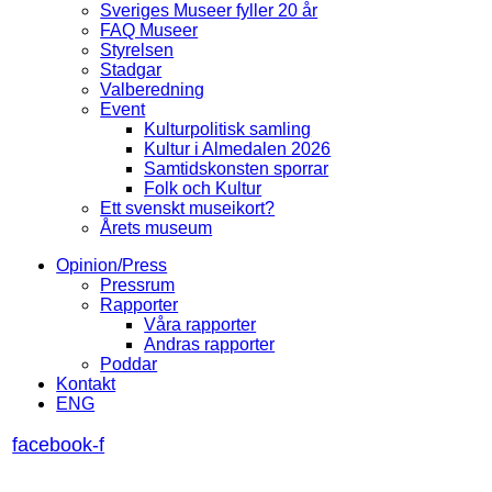
Sveriges Museer fyller 20 år
FAQ Museer
Styrelsen
Stadgar
Valberedning
Event
Kulturpolitisk samling
Kultur i Almedalen 2026
Samtidskonsten sporrar
Folk och Kultur
Ett svenskt museikort?
Årets museum
Opinion/Press
Pressrum
Rapporter
Våra rapporter
Andras rapporter
Poddar
Kontakt
ENG
facebook-f