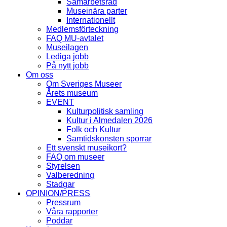
Samarbetsråd
Museinära parter
Internationellt
Medlemsförteckning
FAQ MU-avtalet
Museilagen
Lediga jobb
På nytt jobb
Om oss
Om Sveriges Museer
Årets museum
EVENT
Kulturpolitisk samling
Kultur i Almedalen 2026
Folk och Kultur
Samtidskonsten sporrar
Ett svenskt museikort?
FAQ om museer
Styrelsen
Valberedning
Stadgar
OPINION/PRESS
Pressrum
Våra rapporter
Poddar