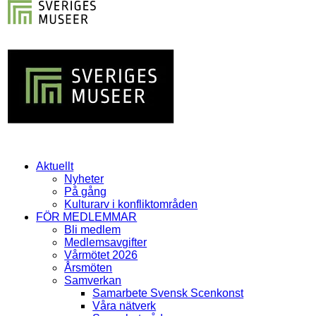
Aktuellt
Nyheter
På gång
Kulturarv i konfliktområden
FÖR MEDLEMMAR
Bli medlem
Medlemsavgifter
Vårmötet 2026
Årsmöten
Samverkan
Samarbete Svensk Scenkonst
Våra nätverk