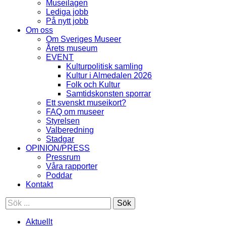
Museilagen
Lediga jobb
På nytt jobb
Om oss
Om Sveriges Museer
Årets museum
EVENT
Kulturpolitisk samling
Kultur i Almedalen 2026
Folk och Kultur
Samtidskonsten sporrar
Ett svenskt museikort?
FAQ om museer
Styrelsen
Valberedning
Stadgar
OPINION/PRESS
Pressrum
Våra rapporter
Poddar
Kontakt
Sök
Aktuellt