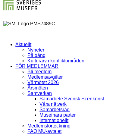
Aktuellt
Nyheter
På gång
Kulturarv i konfliktområden
FÖR MEDLEMMAR
Bli medlem
Medlemsavgifter
Vårmötet 2026
Årsmöten
Samverkan
Samarbete Svensk Scenkonst
Våra nätverk
Samarbetsråd
Museinära parter
Internationellt
Medlemsförteckning
FAQ MU-avtalet