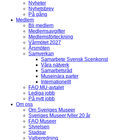
Nyheter
Nyhetsbrev
På gång
Medlem
Bli medlem
Medlemsavgifter
Medlemsförteckning
Vårmötet 2027
Årsmöten
Samverkan
Samarbete Svensk Scenkonst
Våra nätverk
Samarbetsråd
Museinära parter
Internationellt
FAQ MU-avtalet
Lediga jobb
På nytt jobb
Om oss
Om Sveriges Museer
Sveriges Museer fyller 20 år
FAQ Museer
Styrelsen
Stadgar
Valberedning