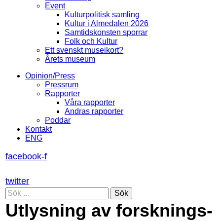
Event
Kulturpolitisk samling
Kultur i Almedalen 2026
Samtidskonsten sporrar
Folk och Kultur
Ett svenskt museikort?
Årets museum
Opinion/Press
Pressrum
Rapporter
Våra rapporter
Andras rapporter
Poddar
Kontakt
ENG
facebook-f
twitter
Sök
Utlysning av forsknings-