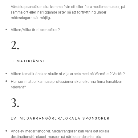
Värdskapsansökan ska komma från ett eller flera medlemsmuseer, på
samma ort eller närliggande orter så att förflyttning under
mötesdagarna är möjlig.
Vilken/Vilka är ni som söker?
2.
TEMATIK/ÄMNE
Vilken tematik önskar skulle ni vilja arbeta med på Vårmötet? Varför?
Hur ser ni att olika museiprofessioner skulle kunna finna tematiken
relevant?
3.
EV. MEDARRANGÖRER/LOKALA SPONSORER
Ange ev, medarrangörer. Medarrangörer kan vara det lokala
destinationsföretaget, museer på närliggande orter etc