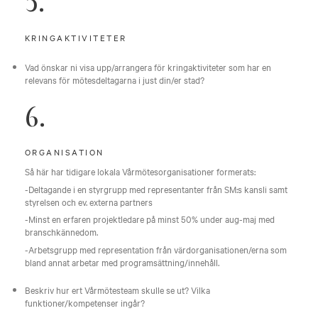
5.
KRINGAKTIVITETER
Vad önskar ni visa upp/arrangera för kringaktiviteter som har en
relevans för mötesdeltagarna i just din/er stad?
6.
ORGANISATION
Så här har tidigare lokala Vårmötesorganisationer formerats:
-Deltagande i en styrgrupp med representanter från SM:s kansli samt
styrelsen och ev. externa partners
-Minst en erfaren projektledare på minst 50% under aug-maj med
branschkännedom.
-Arbetsgrupp med representation från värdorganisationen/erna som
bland annat arbetar med programsättning/innehåll.
Beskriv hur ert Vårmötesteam skulle se ut? Vilka
funktioner/kompetenser ingår?