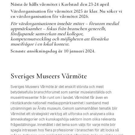
Nästa år hålls vårmötet i Karlstad den 23-24 april
Värdorganisation för vårmötet 2025 är klar. Nu söker vi
en värdorganisation för vårmötet 2026.
För värdorganisationen innebär mötet – förutom medial
uppmärksamhet – fokus från branschen generellt,
fördjupande samverkan med kollegor,
kompetensutveckling och möjligheten att förstärka
museifrågor i en lokal kontext.
Senaste ansökningsdag är 10 januari 2024.
Sveriges Museers Vårmöte
Sveriges Museers Vårmöte är det enskilt största och mest
betydelsefulla branschforumet som samlar museianställda och
museintressenter från runt om i landet. Vårmötet får även en
rikstäckande nationell mediauppmärksamhet i samband med
utnämningen av Årets museum. Genom sammanhållen tematik blir
Vårmötet ett strategiskt verktyg att utforska och analysera olika
ämneskategorier och kunskapshöja sektorn inom olika relevanta
frågeställningar. Innehållet i det tema som väljs för varje möte bör
spegla intressen hos flera professioner i branschen för att locka så