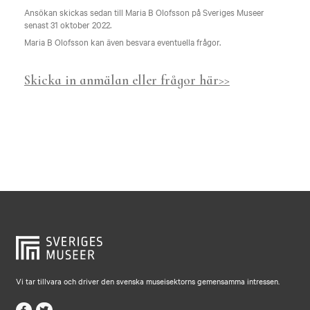
Ansökan skickas sedan till Maria B Olofsson på Sveriges Museer
senast 31 oktober 2022.
Maria B Olofsson kan även besvara eventuella frågor.
Skicka in anmälan eller frågor här>>
Vi tar tillvara och driver den svenska museisektorns gemensamma intressen.