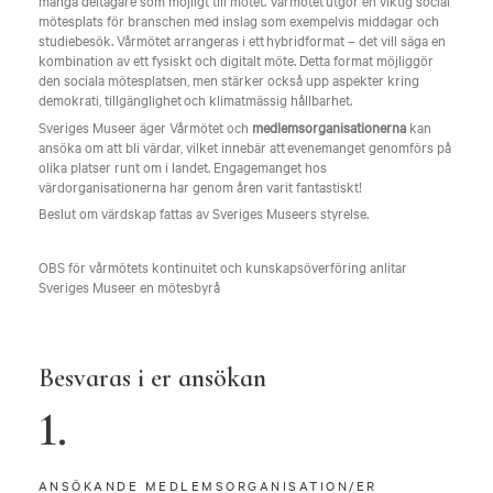
många deltagare som möjligt till mötet. Vårmötet utgör en viktig social
mötesplats för branschen med inslag som exempelvis middagar och
studiebesök. Vårmötet arrangeras i ett hybridformat – det vill säga en
kombination av ett fysiskt och digitalt möte. Detta format möjliggör
den sociala mötesplatsen, men stärker också upp aspekter kring
demokrati, tillgänglighet och klimatmässig hållbarhet.
Sveriges Museer äger Vårmötet och
medlemsorganisationerna
kan
ansöka om att bli värdar, vilket innebär att evenemanget genomförs på
olika platser runt om i landet. Engagemanget hos
värdorganisationerna har genom åren varit fantastiskt!
Beslut om värdskap fattas av Sveriges Museers styrelse.
OBS för vårmötets kontinuitet och kunskapsöverföring anlitar
Sveriges Museer en mötesbyrå
Besvaras i er ansökan
1.
ANSÖKANDE MEDLEMSORGANISATION/ER