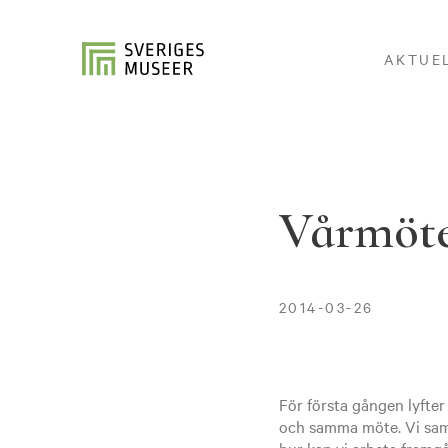
AKTUE
Vårmöte
2014-03-26
För första gången lyfte
och samma möte. Vi samm
hur kan vi arbeta framg