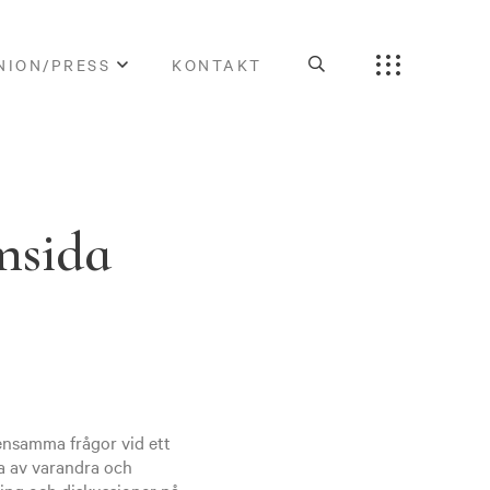
NION/PRESS
KONTAKT
msida
ensamma frågor vid ett
a av varandra och
ing och diskussioner på