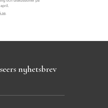
april.
.se
.
seers nyhetsbrev