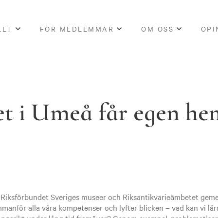
LLT
FÖR MEDLEMMAR
OM OSS
OPI
t i Umeå får egen he
r Riksförbundet Sveriges museer och Riksantikvarieämbetet gem
anför alla våra kompetenser och lyfter blicken – vad kan vi lär
ångsrikt under lång tid framöver? Genom exempel, problematiser