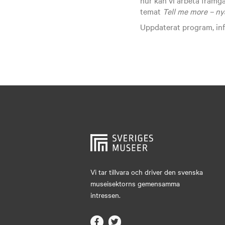
temat
Tell me more – ny
Uppdaterat program, inf
Vi tar tillvara och driver den svenska
museisektorns gemensamma
intressen.