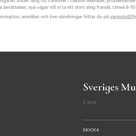
a berättelser, nya vägar
vill vi ta ett stort steg framåt. Umeå 8-10 
ormation, anmälan och live-sändningar hittar du på
varmote2014
Sveriges Mu
E-post