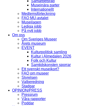
Samarbetsråd
Museinära parter
Internationellt
Medlemsförteckning
FAQ MU-avtalet
Museilagen
Lediga jobb
På nytt jobb
Om oss
Om Sveriges Museer
Årets museum
EVENT
Kulturpolitisk samling
Kultur i Almedalen 2026
Folk och Kultur
Samtidskonsten sporrar
Ett svenskt museikort?
FAQ om museer
Styrelsen
Valberedning
Stadgar
OPINION/PRESS
Pressrum
Våra rapporter
Poddar