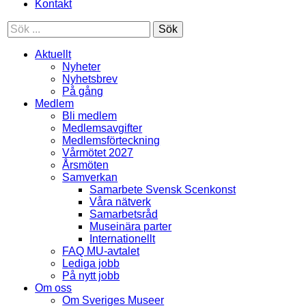
Kontakt
Sök
Aktuellt
Nyheter
Nyhetsbrev
På gång
Medlem
Bli medlem
Medlemsavgifter
Medlemsförteckning
Vårmötet 2027
Årsmöten
Samverkan
Samarbete Svensk Scenkonst
Våra nätverk
Samarbetsråd
Museinära parter
Internationellt
FAQ MU-avtalet
Lediga jobb
På nytt jobb
Om oss
Om Sveriges Museer