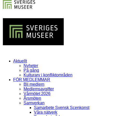
Aktuellt
Nyheter
På gång
Kulturarv i konfliktområden
FÖR MEDLEMMAR
Bli medlem
Medlemsavgifter
Vårmötet 2026
Årsmöten
Samverkan
Samarbete Svensk Scenkonst
Våra nätverk