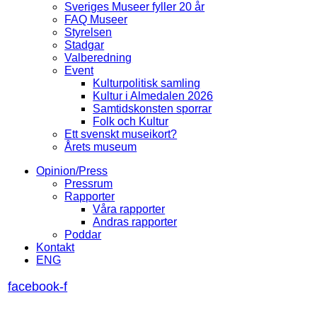
Sveriges Museer fyller 20 år
FAQ Museer
Styrelsen
Stadgar
Valberedning
Event
Kulturpolitisk samling
Kultur i Almedalen 2026
Samtidskonsten sporrar
Folk och Kultur
Ett svenskt museikort?
Årets museum
Opinion/Press
Pressrum
Rapporter
Våra rapporter
Andras rapporter
Poddar
Kontakt
ENG
facebook-f