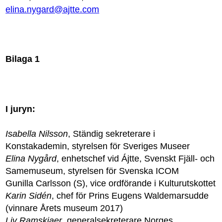
elina.nygard@ajtte.com
Bilaga 1
I juryn:
Isabella Nilsson
, Ständig sekreterare i
Konstakademin, styrelsen för Sveriges Museer
Elina Nygård
, enhetschef vid Ájtte, Svenskt Fjäll- och
Samemuseum, styrelsen för Svenska ICOM
Gunilla Carlsson (S), vice ordförande i Kulturutskottet
Karin Sidén
, chef för Prins Eugens Waldemarsudde
(vinnare Årets museum 2017)
Liv Ramskjaer
, generalsekreterare Norges