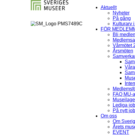
Aktuellt
Nyheter
På gång
Kulturarv 
FÖR MEDLEM
Bli medle
Medlemsav
Vårmötet 
Årsmöten
Samverka
Sama
Våra
Sama
Muse
Inter
Medlemsfö
FAQ MU-av
Museilag
Lediga jo
På nytt jo
Om oss
Om Sveri
Årets mu
EVENT