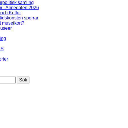
urpolitisk samling
ur i Almedalen 2026
 och Kultur
idskonsten sporrar
t museikort?
useer
ing
SS
rter
Sök