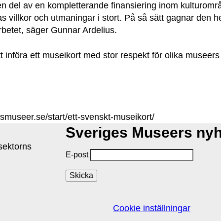
i en del av en kompletterande finansiering inom kulturomr
villkor och utmaningar i stort. På så sätt gagnar den he
arbetet, säger Gunnar Ardelius.
nföra ett museikort med stor respekt för olika museers lä
smuseer.se/start/ett-svenskt-museikort/
Sveriges Museers ny
isektorns
E-post
Cookie inställningar