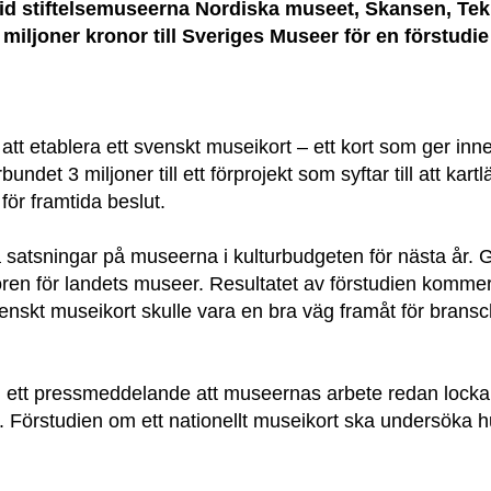
vid stiftelsemuseerna Nordiska museet, Skansen, T
miljoner kronor till Sveriges Museer för en förstudie 
t etablera ett svenskt museikort – ett kort som ger inne
rbundet 3 miljoner till ett förprojekt som syftar till att ka
för framtida beslut.
a satsningar på museerna i kulturbudgeten för nästa år. G
oren för landets museer. Resultatet av förstudien kommer
venskt museikort skulle vara en bra väg framåt för brans
r i ett pressmeddelande att museernas arbete redan lockar
ler. Förstudien om ett nationellt museikort ska undersöka