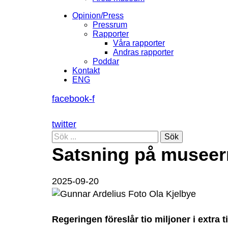
Opinion/Press
Pressrum
Rapporter
Våra rapporter
Andras rapporter
Poddar
Kontakt
ENG
facebook-f
twitter
Sök
Satsning på museer
2025-09-20
Regeringen föreslår tio miljoner i extra 