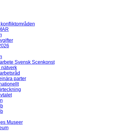
i konfliktområden
MAR
m
gifter
2026
n
rbete Svensk Scenkonst
 nätverk
rbetsråd
inära parter
nationellt
rteckning
talet
en
bb
bb
ges Museer
seum