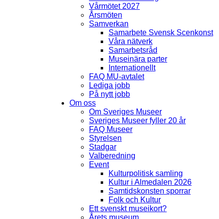
Vårmötet 2027
Årsmöten
Samverkan
Samarbete Svensk Scenkonst
Våra nätverk
Samarbetsråd
Museinära parter
Internationellt
FAQ MU-avtalet
Lediga jobb
På nytt jobb
Om oss
Om Sveriges Museer
Sveriges Museer fyller 20 år
FAQ Museer
Styrelsen
Stadgar
Valberedning
Event
Kulturpolitisk samling
Kultur i Almedalen 2026
Samtidskonsten sporrar
Folk och Kultur
Ett svenskt museikort?
Årets museum