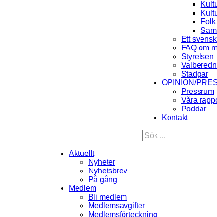
Kult
Kult
Folk
Samt
Ett svensk
FAQ om m
Styrelsen
Valberedn
Stadgar
OPINION/PRE
Pressrum
Våra rappo
Poddar
Kontakt
Aktuellt
Nyheter
Nyhetsbrev
På gång
Medlem
Bli medlem
Medlemsavgifter
Medlemsförteckning