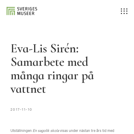
Eva-Lis Sirén:
Samarbete med
många ringar på
vattnet
2017-11-10
Utställningen
En sagolik skola
visas under nästan tre års tid med