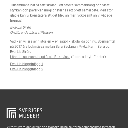
Tillsammans har vi satt skolan i ett större sammanhang och visat
styrkan och påverkansmöjligheterna i ett brett samarbete. Med stor
glädje kan vi konstatera att det blev än mer lyckosamt än vi vågade
hoppas!
Eva-Lis Sirén
Ordförande Lärarstiftelsen
Vad kan vi lära av historien – en sagolik skola, då och nu. Scensamtal
på 2017 års bokmässa mellan Sara Backman Prytz, Karin Berg och
Eva-Lis Sirén.
Länk till scensamtal på årets Bokmässa
(öppnas i nytt fönster)
Eva-Lis blogginlägg 1
Eva-Lis blogginlägg 2
Vi tar tillvara och driver den svenska museisektorns gemensamma intressen.