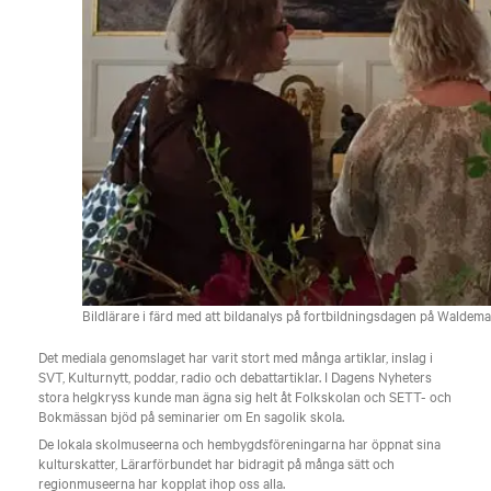
Bildlärare i färd med att bildanalys på fortbildningsdagen på Waldem
Det mediala genomslaget har varit stort med många artiklar, inslag i
SVT, Kulturnytt, poddar, radio och debattartiklar. I Dagens Nyheters
stora helgkryss kunde man ägna sig helt åt Folkskolan och SETT- och
Bokmässan bjöd på seminarier om En sagolik skola.
De lokala skolmuseerna och hembygdsföreningarna har öppnat sina
kulturskatter, Lärarförbundet har bidragit på många sätt och
regionmuseerna har kopplat ihop oss alla.