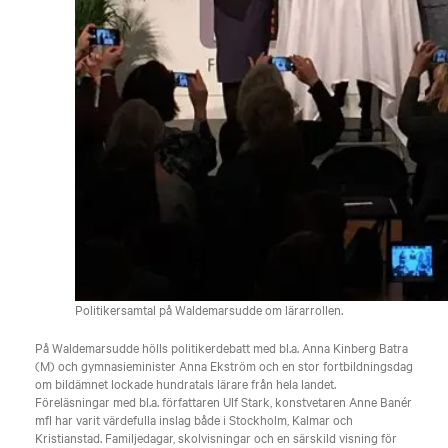
Politikersamtal på Waldemarsudde om lärarrollen.
På Waldemarsudde hölls politikerdebatt med bl.a. Anna Kinberg Batra
(M) och gymnasieminister Anna Ekström och en stor fortbildningsdag
om bildämnet lockade hundratals lärare från hela landet.
Föreläsningar med bl.a. författaren Ulf Stark, konstvetaren Anne Banér
mfl har varit värdefulla inslag både i Stockholm, Kalmar och
Kristianstad. Familjedagar, skolvisningar och en särskild visning för