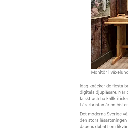
Monitör i växelund
Idag knäcker de flesta b
digitala djupläsare. När
falskt och ha källkritisk
Lärarbristen är en bister
Det moderna Sverige väx
den stora lässatsningen 
dagens debatt om likvärd