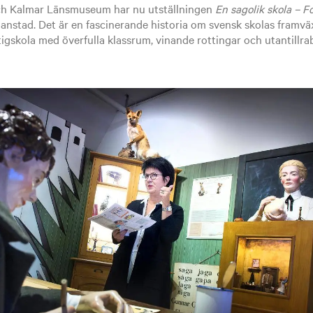
ch Kalmar Länsmuseum har nu utställningen
En sagolik skola – F
ianstad. Det är en fascinerande historia om svensk skolas framvä
tigskola med överfulla klassrum, vinande rottingar och utantillra