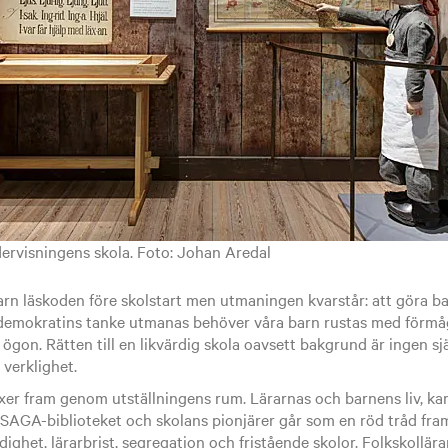
ervisningens skola. Foto: Johan Aredal
arn läskoden före skolstart men utmaningen kvarstår: att göra ba
 demokratins tanke utmanas behöver våra barn rustas med förmåga
a ögon. Rätten till en likvärdig skola oavsett bakgrund är ingen sj
 verklighet.
er fram genom utställningens rum. Lärarnas och barnens liv, kam
SAGA-biblioteket och skolans pionjärer går som en röd tråd fram 
ighet, lärarbrist, segregation och fristående skolor. Folkskollära