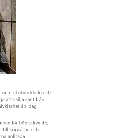
rnen till utvecklade och
 att skilja sant från
älvklarhet än idag.
pen för högre kvalité,
till krigsåren och
rna anlitade