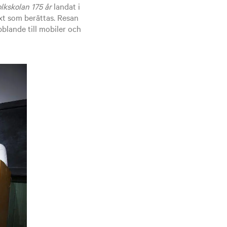
olkskolan 175 år
landat i
xt som berättas. Resan
bblande till mobiler och