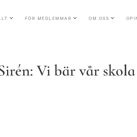
LLT
FÖR MEDLEMMAR
OM OSS
OPI
Sirén: Vi bär vår skol