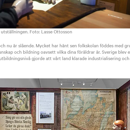
r utställningen. Foto: Lasse Ottosson
 och nu är slående. Mycket har hänt sen folkskolan föddes med 
 kunskap och bildning oavsett vilka dina föräldrar är. Sverige blev 
utbildningsnivå gjorde att vårt land klarade industrialisering oc