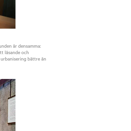
grunden är densamma:
ett läsande och
h urbanisering bättre än