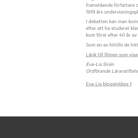
framstående författare
1919 års undervisningspl
I debatten kan man konsta
efter att ha studerat kl
kom först efter 40 år av
Som en av hittills de hit
Länk till filmen som vis
Eva-Lis Sirén
Ordförande Lärarstiftel
Eva-Lis blogginlägg 1