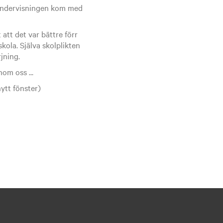
 undervisningen kom med
 att det var bättre förr
kola. Själva skolplikten
jning.
om oss ...
ytt fönster)