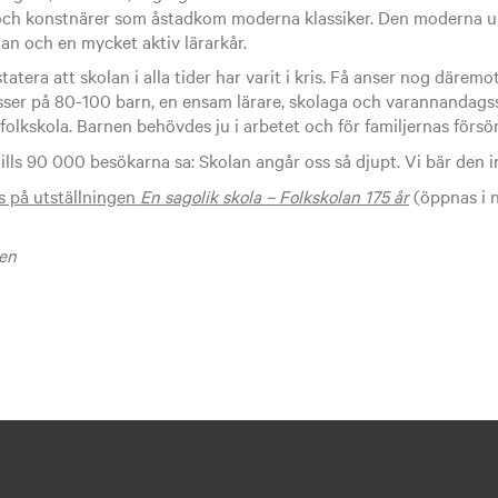
 och konstnärer som åstadkom moderna klassiker. Den moderna
an och en mycket aktiv lärarkår.
tera att skolan i alla tider har varit i kris. Få anser nog däremot
asser på 80-100 barn, en ensam lärare, skolaga och varannandagss
 folkskola. Barnen behövdes ju i arbetet och för familjernas försör
tills 90 000 besökarna sa: Skolan angår oss så djupt. Vi bär den in
as på utställningen
En sagolik skola – Folkskolan 175 år
(öppnas i n
sen