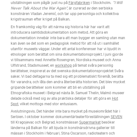
utställningen som pågår just nu på
Färgfabriken
i Stockholm.
”I Will
Never Talk About the War Again”,
är curerad av den serbiska
konstnären Vladan Jeremić, och tar upp personliga och kollektiva
krigstrauman efter kriget på Balkan.
En framkomlig väg för att närma sig historia här har varit att
introducera samtidsdokumentation som metod. Att göra en
dokumentation innebär inte bara att man bygger en samling utan man
kan även se det som en pedagogisk metod för att nå ut i samhället
utanför museets väggar. Under ett antal konferenser har vi bjudit in
etnologer som berättat om sina dokumentationsprojekt. I juni gjorde
vi tillsammans med Annette Rosengren, Nordiska museet och Anna
Ulfstrand, Stadsmuseet, en
workshop
på temat svåra personlig
berättelser, inspirerat av det svenska dokumentationsprojektet Svåra
saker. Vi bad deltagarna ta med sig ett problematiskt föremål, berätta
för varandra, och låta den andra återberätta historien. Det blev mycket
gripande berättelser som kommer att bli en utställning på
Etnografiska museet i Belgrad nästa år. Samuel Thelin, Malmö museer
delade också med sig av alla praktiska detaljer för att göra en
Hot
Spot
, vilket mottogs med stor entusiasm.
Avslutningsvis. Det händer inte bara mycket på museiområdet här i
Serbien. I oktober kommer dokumentärteaterföreställningen
SEVEN
till Kragojevac och Belgrad, konstmässan
Supermarket
besöker
länderna på Balkan för att bjuda in konstnärsdrivna gallerier till
mässan i Stockholm i februari, Stina Oscarson, radioteatern och