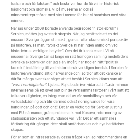
fuskare och förfalskare” och beskriver hur de förvaltar historisk
hågkomst och glömska. Vi på museerna är också
minnesentreprenörer med stort ansvar för hur vi handskas med våra
minnen.
När jag under 2009 började använda begreppet ”historiebruk” i
Serbien, möttes jag av stark skepsis. När jag berättade att en del
museer i Sverige lägger ett makt-, genus- eller ekonomiskt perspektiv
på historien, sa man: ”typiskt Sverige, ni har ingen aning om vad
historiebruk verkligen betyder”. Och det är kanske sant. Vi på
museerna i Sverige (än så länge en rätt homogen samling medelålders
svenska akademiker där jag själv ingår) har nog en rätt ”politisk
korrekt” inställning till vad historiebruk verkligen innebär. I Serbien är
historieanvändning alltid närvarande och jag tror att det kanske är
därför många svenskar säger att ett besök i Serbien känns som att
”vara i verkligheten
”. Ljubisa Rajic beskriver vidare att : ”…när minnen
internaliseras på ett givet sätt blir de verksamma faktorer i vårt sätt att
tolka verkligheten, en integrerad del av vår samhällssyn och vår
världsåskådning och blir därmed också normgivande för våra
handlingar, på gott och ont.”. Det är en viktig tid för Serbien just nu
med EU-närmande, gränsproblematik mot Kosovo, reformering av
stadsapparaten och ett stundande val i vår. Det är ett samhälle i
förändring där gängse idéer skall omförhandlas och nya berättelser
skapas.
För er som är intresserade av dessa frågor kan jag rekommendera en