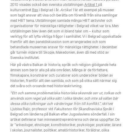
2010 visades också den svenska utställningen
Artikel 1
på
kulturcentret
Rex
i Belgrad i år.
Artikel 1
är ett exempel på museer
som tagit ansvar att visa och berätta om föremål från sina samlingar
med HBT tema. Utställningen samlade många HBT aktivister och
organisationer för mänskliga rättigheter i Belgrad vilket var bra. Men
utställningen blev även det som vi ibland talar om – kultur som
verktyg för att lyfta viktiga frågor i samhället. Vi i Belgrad uppskattade
framför allt den paneldiskussion som arrangerades och som
behandlade museernas ansvar för mänskliga rättigheter. I december
går turnén vidare till Skopje, Makedonien, även då med stöd av
Svenska institutet.
Här på västra Balkan är historia, språk och religion glödgande heta
ämnen som berör alla på alla områden. Många är de författare,
filmskapare, konstnärer och curatorer som undersöker bilden av
historien, framför allt den samtida, och som på olika sätt närmar sig
det svåra och oroande med historieskrivning.
”Ett och samma problematiska historiska skeende ser ut, tolkas och
används som regel på olika sätt i olika länder, och inte så sällan bär
dessa olika tolkningar och värderingar frön till konflikt.”
, skriver
Ljubisa Rajic, professor vid
Fakulteten för Skandinaviska Språk
i
Belgrad om länderna på Balkan efter Jugoslaviens sönderfall. I sin
artikel definierar han minnesentreprenörerna och deras uppgifter. De
är ”arkeologer, etnologer, konsthistoriker, psykologer, psykiater, lärare
i skolan, journalister, politiker, amatörhistoriker, föräldrar, olika