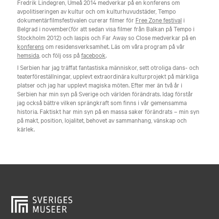
Fredrik Lindegren, Umeå 2014 medverkar på en konferens om
avpolitiseringen av kultur och om kulturhuvudstäder, Tempo
dokumentärfilmsfestivalen curerar filmer för
Free Zone festiva
l
i
Belgrad i november(för att sedan visa filmer från Balkan på Tempo i
Stockholm 2012) och Iaspis och Far Away so Close medverkar på en
konferens
om residensverksamhet. Läs om våra program på vår
hemsida
, och följ oss på
facebook
.
I Serbien har jag träffat fantastiska människor, sett otroliga dans- och
teaterföreställningar, upplevt extraordinära kulturprojekt på märkliga
platser och jag har upplevt magiska möten. Efter mer än två år i
Serbien har min syn på Sverige och världen förändrats. Idag förstår
jag också bättre vilken sprängkraft som finns i vår gemensamma
historia. Faktiskt har min syn på en massa saker förändrats – min syn
på makt, position, lojalitet, behovet av sammanhang, vänskap och
kärlek.