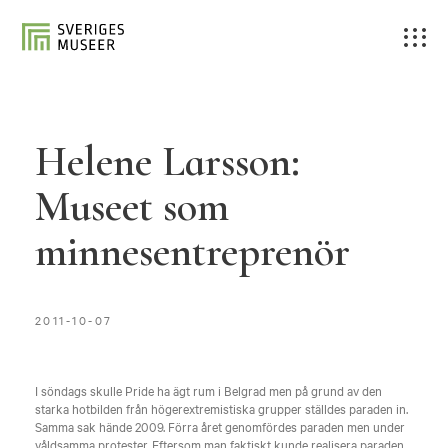
Helene Larsson:
Museet som
minnesentreprenör
2011-10-07
I söndags skulle Pride ha ägt rum i Belgrad men på grund av den
starka hotbilden från högerextremistiska grupper ställdes paraden in.
Samma sak hände 2009. Förra året genomfördes paraden men under
våldsamma protester. Eftersom man faktiskt kunde realisera paraden