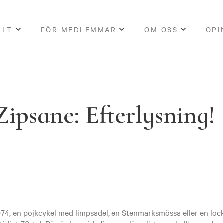
LLT
FÖR MEDLEMMAR
OM OSS
OPI
ipsane: Efterlysning!
1974, en pojkcykel med limpsadel, en Stenmarksmössa eller en loc
idigt 70-tal. På vår hemsida finns en lång lista med allt som
Jam