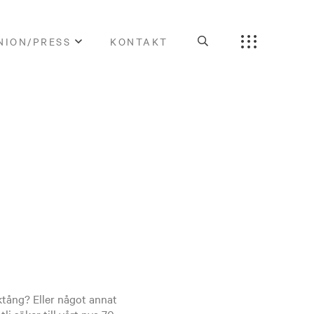
NION/PRESS
KONTAKT
ktång? Eller något annat
tli
söker till vårt nya 70-