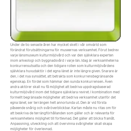
Under de tio senaste åren har mycket skett i vår omvärld som
förändrat förutsättningarna för museernas verksamhet. Förut bedrev
varje länsmuseum kulturmiljövård och var den självklara experten
inom arkeologi och byggnadsvård i varje län. Idag är verksamheterna
konkurrensutsatta och den tidigare rollen som kulturmiljövårdens
självklara huvudaktör i det egna länet är inte längre given. Snarare är
den, i det nya synsättet, att betrakta som konkurrensbegränsande
egenskap. En fördel som hämmar den sunda konkurrensen. Även
andra aktörer skall nu få möjlighet att bedriva uppdragsbaserad
kulturmiljövård inom det tidigare självklara reviret. I kombination med
formellt begränsade möjligheter att bedriva verksamhet utanför det
egna länet, ser terrängen helt annorlunda ut. Den är vid första
påseende snårig och svåröverblickbar. Kartan måste nu ritas om för
att beskriva de terrängförhållanden som gäller och är relevanta för
verksamhetens möjlighet till fortlevnad. Det gäller att blicka framåt.
Anpassning, utveckling och att övervinna svårigheter skall skapa
möjligheter för överlevnad.