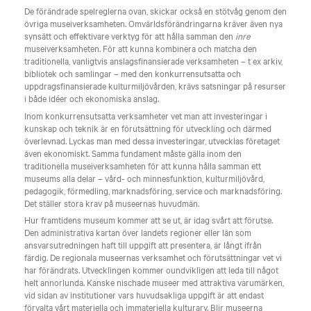
De förändrade spelreglerna ovan, skickar också en stötvåg genom den
övriga museiverksamheten. Omvärldsförändringarna kräver även nya
synsätt och effektivare verktyg för att hålla samman den
inre
museiverksamheten. För att kunna kombinera och matcha den
traditionella, vanligtvis anslagsfinansierade verksamheten – t ex arkiv,
bibliotek och samlingar – med den konkurrensutsatta och
uppdragsfinansierade kulturmiljövården, krävs satsningar på resurser
i både idéer och ekonomiska anslag.
Inom konkurrensutsatta verksamheter vet man att investeringar i
kunskap och teknik är en förutsättning för utveckling och därmed
överlevnad. Lyckas man med dessa investeringar, utvecklas företaget
även ekonomiskt. Samma fundament måste gälla inom den
traditionella museiverksamheten för att kunna hålla samman ett
museums alla delar – vård- och minnesfunktion, kulturmiljövård,
pedagogik, förmedling, marknadsföring, service och marknadsföring.
Det ställer stora krav på museernas huvudmän.
Hur framtidens museum kommer att se ut, är idag svårt att förutse.
Den administrativa kartan över landets regioner eller län som
ansvarsutredningen haft till uppgift att presentera, är långt ifrån
färdig. De regionala museernas verksamhet och förutsättningar vet vi
har förändrats. Utvecklingen kommer oundvikligen att leda till något
helt annorlunda. Kanske nischade museer med attraktiva varumärken,
vid sidan av institutioner vars huvudsakliga uppgift är att endast
förvalta vårt materiella och immateriella kulturarv. Blir museerna