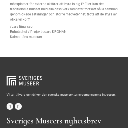
mässplatser för externa aktörer att hyra in sig i? Eller kan det
traditionella museet med alla dess verksamheter fortsatt hålla samman
genom ökade satsningar och större medvetenhet, trots att de styrs av
olika villkor?
/Lars Einarsson
Enhetschef / Projektledare KRONAN
Kalmar läns museum
Vi tar tillvara och driver den svenska museisektorns gemensamma intressen.
Sveriges Museers nyhetsbrev