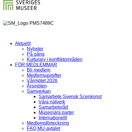
Aktuellt
Nyheter
På gång
Kulturarv i konfliktområden
FÖR MEDLEMMAR
Bli medlem
Medlemsavgifter
Vårmötet 2026
Årsmöten
Samverkan
Samarbete Svensk Scenkonst
Våra nätverk
Samarbetsråd
Museinära parter
Internationellt
Medlemsförteckning
FAQ MU-avtalet