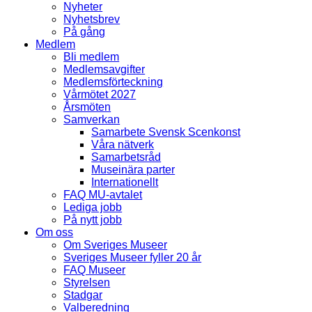
Nyheter
Nyhetsbrev
På gång
Medlem
Bli medlem
Medlemsavgifter
Medlemsförteckning
Vårmötet 2027
Årsmöten
Samverkan
Samarbete Svensk Scenkonst
Våra nätverk
Samarbetsråd
Museinära parter
Internationellt
FAQ MU-avtalet
Lediga jobb
På nytt jobb
Om oss
Om Sveriges Museer
Sveriges Museer fyller 20 år
FAQ Museer
Styrelsen
Stadgar
Valberedning