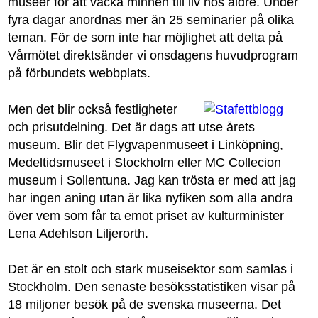
museer för att väcka minnen till liv hos äldre. Under
fyra dagar anordnas mer än 25 seminarier på olika
teman. För de som inte har möjlighet att delta på
Vårmötet direktsänder vi onsdagens huvudprogram
på förbundets webbplats.
Men det blir också festligheter
och prisutdelning. Det är dags att utse årets
museum. Blir det Flygvapenmuseet i Linköpning,
Medeltidsmuseet i Stockholm eller MC Collecion
museum i Sollentuna. Jag kan trösta er med att jag
har ingen aning utan är lika nyfiken som alla andra
över vem som får ta emot priset av kulturminister
Lena Adehlson Liljerorth.
Det är en stolt och stark museisektor som samlas i
Stockholm. Den senaste besöksstatistiken visar på
18 miljoner besök på de svenska museerna. Det