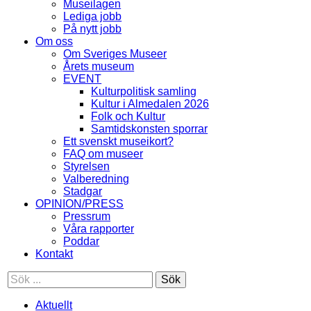
Museilagen
Lediga jobb
På nytt jobb
Om oss
Om Sveriges Museer
Årets museum
EVENT
Kulturpolitisk samling
Kultur i Almedalen 2026
Folk och Kultur
Samtidskonsten sporrar
Ett svenskt museikort?
FAQ om museer
Styrelsen
Valberedning
Stadgar
OPINION/PRESS
Pressrum
Våra rapporter
Poddar
Kontakt
Sök
Aktuellt