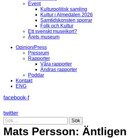
Event
Kulturpolitisk samling
Kultur i Almedalen 2026
Samtidskonsten sporrar
Folk och Kultur
Ett svenskt museikort?
Årets museum
Opinion/Press
Pressrum
Rapporter
Våra rapporter
Andras rapporter
Poddar
Kontakt
ENG
facebook-f
twitter
Sök
Mats Persson: Äntligen