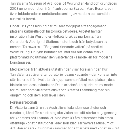
TarraWarra Museum of Art ligger på Wurundjeri-land och grundades
2003 genom donation från filantroperna Eva och Marc Besens, som
även inkluderade en omfattande samling av modern och samtida
australisk konst.
Under Dr Lynns ledning har museet fördjupat sitt engagemang i
platsens kulturella och historiska betydelse. Arbetet hämtar
inspiration från Wurundjeri-folkets bruk av markerna, från
Coranderrk Aboriginal Stations historia och från betydelsen av
namnet Tarrawarra – ”långsamt rinnande vatten” på språket
Woiwurrung. Dr Lynn kommer att utforska hur denna starka
platsförankring utmanar den västerländska modellen för moderna
konstmuseer.
Med exempel från aktuella utställningar visar föreläsningen hur
TarraWarra strävar efter curatoriellt samskapande – där konsten inte
står isolerad från livet utan är djupt sammanflätad med platsen, dess
historia och dess människor. Detta arbetssätt erbjuder en ny modell
för museer som vill arbeta etiskt och kreativt i samklang med sin
omgivning och dem som lever i den.
Föreläsarbiografi
Dr Victoria Lynn är en av Australiens ledande museichefer och
curatorer, känd för sin strategiska vision och sitt starka engagemang
för konstens roll i samhället. Med över 30 års erfarenhet från stora
offentliga konstinstitutioner leder hon idag TarraWarra Museum of
Art. Hon är särskilt uppmärksammad för sitt arbete med konst av First