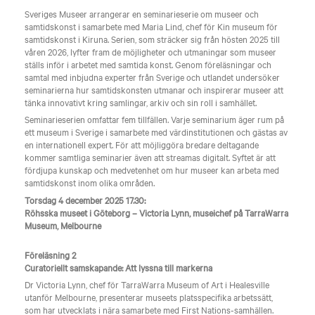
Sveriges Museer arrangerar en seminarieserie om museer och
samtidskonst i samarbete med Maria Lind, chef för Kin museum för
samtidskonst i Kiruna. Serien, som sträcker sig från hösten 2025 till
våren 2026, lyfter fram de möjligheter och utmaningar som museer
ställs inför i arbetet med samtida konst. Genom föreläsningar och
samtal med inbjudna experter från Sverige och utlandet undersöker
seminarierna hur samtidskonsten utmanar och inspirerar museer att
tänka innovativt kring samlingar, arkiv och sin roll i samhället.
Seminarieserien omfattar fem tillfällen. Varje seminarium äger rum på
ett museum i Sverige i samarbete med värdinstitutionen och gästas av
en internationell expert. För att möjliggöra bredare deltagande
kommer samtliga seminarier även att streamas digitalt. Syftet är att
fördjupa kunskap och medvetenhet om hur museer kan arbeta med
samtidskonst inom olika områden.
Torsdag 4 december 2025 17.30:
Röhsska museet i Göteborg – Victoria Lynn, museichef på TarraWarra
Museum, Melbourne
Föreläsning 2
Curatoriellt samskapande: Att lyssna till markerna
Dr Victoria Lynn, chef för TarraWarra Museum of Art i Healesville
utanför Melbourne, presenterar museets platsspecifika arbetssätt,
som har utvecklats i nära samarbete med First Nations-samhällen.