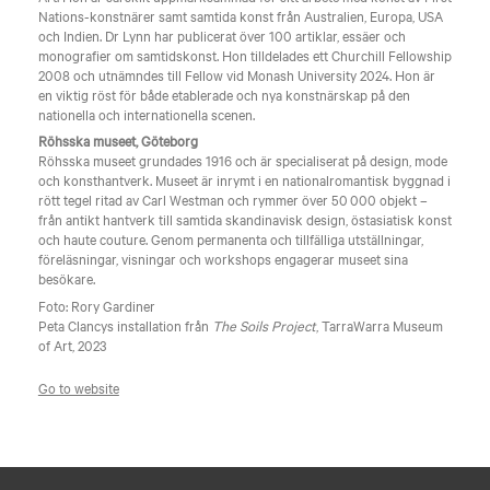
Nations-konstnärer samt samtida konst från Australien, Europa, USA
och Indien. Dr Lynn har publicerat över 100 artiklar, essäer och
monografier om samtidskonst. Hon tilldelades ett Churchill Fellowship
2008 och utnämndes till Fellow vid Monash University 2024. Hon är
en viktig röst för både etablerade och nya konstnärskap på den
nationella och internationella scenen.
Röhsska museet, Göteborg
Röhsska museet grundades 1916 och är specialiserat på design, mode
och konsthantverk. Museet är inrymt i en nationalromantisk byggnad i
rött tegel ritad av Carl Westman och rymmer över 50 000 objekt –
från antikt hantverk till samtida skandinavisk design, östasiatisk konst
och haute couture. Genom permanenta och tillfälliga utställningar,
föreläsningar, visningar och workshops engagerar museet sina
besökare.
Foto: Rory Gardiner
Peta Clancys installation från
The Soils Project
, TarraWarra Museum
of Art, 2023
Go to website