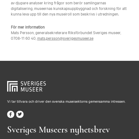
av djupare analyser kring frågor som berör samlingarnas
digitalisering, museernas kunskapsuppbyggnad och forskning för att
kunna leva upp till den nya museiroll som beskrivs i utredningen.
För mer information
Mats Persson, generalsekreterare Riksförbundet Sveriges museer,
0708-11 60 40,
mats.persson@sverigesmuseer.se
Vi tar tillvara och driver den svenska museisektorns gemensamma intressen.
Sveriges Museers nyhetsbrev