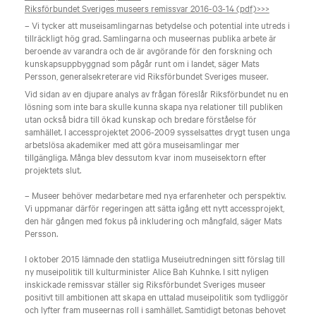
Riksförbundet Sveriges museers remissvar 2016-03-14 (pdf)>>>
– Vi tycker att museisamlingarnas betydelse och potential inte utreds i
tillräckligt hög grad. Samlingarna och museernas publika arbete är
beroende av varandra och de är avgörande för den forskning och
kunskapsuppbyggnad som pågår runt om i landet, säger Mats
Persson, generalsekreterare vid Riksförbundet Sveriges museer.
Vid sidan av en djupare analys av frågan föreslår Riksförbundet nu en
lösning som inte bara skulle kunna skapa nya relationer till publiken
utan också bidra till ökad kunskap och bredare förståelse för
samhället. I accessprojektet 2006-2009 sysselsattes drygt tusen unga
arbetslösa akademiker med att göra museisamlingar mer
tillgängliga. Många blev dessutom kvar inom museisektorn efter
projektets slut.
– Museer behöver medarbetare med nya erfarenheter och perspektiv.
Vi uppmanar därför regeringen att sätta igång ett nytt accessprojekt,
den här gången med fokus på inkludering och mångfald, säger Mats
Persson.
I oktober 2015 lämnade den statliga Museiutredningen sitt förslag till
ny museipolitik till kulturminister Alice Bah Kuhnke. I sitt nyligen
inskickade remissvar ställer sig Riksförbundet Sveriges museer
positivt till ambitionen att skapa en uttalad museipolitik som tydliggör
och lyfter fram museernas roll i samhället. Samtidigt betonas behovet