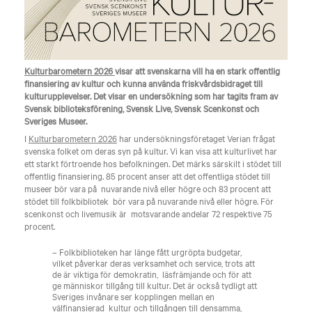
Kulturbarometern 2026
visar att svenskarna vill ha en stark offentlig
finansiering av kultur och kunna använda friskvårdsbidraget till
kulturupplevelser. Det visar en undersökning som har tagits fram av
Svensk biblioteksförening, Svensk Live, Svensk Scenkonst och
Sveriges Museer.
I
Kulturbarometern 2026
har undersökningsföretaget Verian frågat
svenska folket om deras syn på kultur. Vi kan visa att kulturlivet har
ett starkt förtroende hos befolkningen. Det märks särskilt i stödet till
offentlig finansiering. 85 procent anser att det offentliga stödet till
museer bör vara på ​ nuvarande nivå eller högre och 83 procent att
stödet till folkbibliotek ​ bör vara på nuvarande nivå eller högre. För
scenkonst och livemusik är ​ motsvarande andelar 72 respektive 75
procent.
– Folkbiblioteken har länge fått urgröpta budgetar,
vilket påverkar deras verksamhet och service, trots att
de är viktiga för demokratin, ​ läsfrämjande och för att
ge människor tillgång till kultur. Det är också tydligt att
Sveriges invånare ser kopplingen mellan en
välfinansierad ​ kultur och tillgången till densamma,