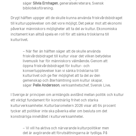
säger
Silvia Ernhagen
, generalsekreterare, Svensk
biblioteksförening.
Drygt hälften uppger att de skulle kunna använda friskvårdsbidraget
till kulturupplevelser om det vore möjligt. Det pekar mot att ekonomi
påverkar människors möjligheter att ta del av kultur. Ekonomiska
incitament kan alltså spela en roll för att sänka trösklarna till
kulturlivet.
– När fler än hälften säger att de skulle använda
friskvårdsbidraget till kultur visar det vilken betydelse
livemusik har för människors välmående. Genom att
öppna friskvårdsbidraget för kultur- och
konsertupplevelser kan vi sänka trösklarna till
kulturlivet och ge fler möjlighet att ta del av den
gemenskap och återhämtning som kultur skapar,
säger
Pelle Andersson
, verksamhetschef, Svensk Live.
I Sverige är principen om armlängds avstånd mellan politik och kultur
ett viktigt fundament för konstnärlig frihet och starka
kulturverksamheter. Kulturbarometern 2026 visar att 64 procent
tycker att politiker inte ska påverka eller om besluta om det
konstnärliga innehållet i kulturverksamheter. ​
– Vi vill ha aktiva och närvarande kulturpolitiker men
det är avgörande att förutsättningarna är tydliga. På