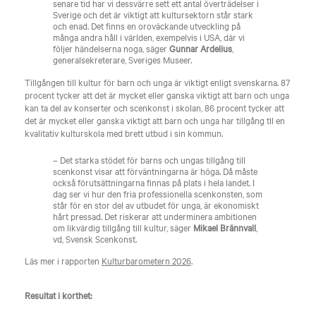
senare tid har vi dessvärre sett ett antal överträdelser i
Sverige och det är viktigt att kultursektorn står stark
och enad. Det finns en oroväckande utveckling på
många andra håll i världen, exempelvis i USA, där vi
följer händelserna noga, säger
Gunnar Ardelius
,
generalsekreterare, Sveriges Museer.
Tillgången till kultur för barn och unga är viktigt enligt svenskarna. 87
procent tycker att det är mycket eller ganska viktigt att barn och unga
kan ta del av konserter och scenkonst i skolan, 86 procent tycker att
det är mycket eller ganska viktigt att barn och unga har tillgång tll en
kvalitativ kulturskola med brett utbud i sin kommun.
– Det starka stödet för barns och ungas tillgång till
scenkonst visar att förväntningarna är höga. Då måste
också förutsättningarna finnas på plats i hela landet. I
dag ser vi hur den fria professionella scenkonsten, som
står för en stor del av utbudet för unga, är ekonomiskt
hårt pressad. Det riskerar att underminera ambitionen
om likvärdig tillgång till kultur, säger
Mikael Brännvall
,
vd, Svensk Scenkonst.
Läs mer i rapporten
Kulturbarometern 2026
.
Resultat i korthet: