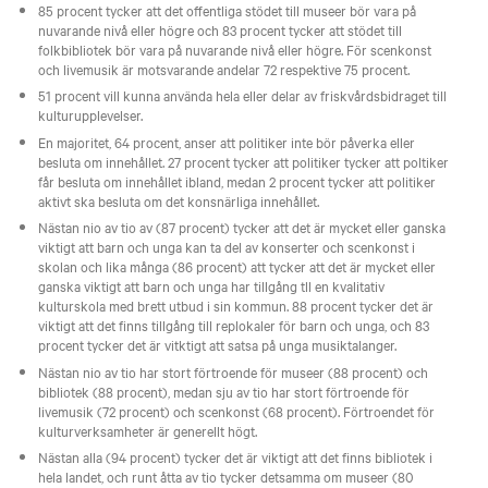
85 procent tycker att det offentliga stödet till museer bör vara på
nuvarande nivå eller högre och 83 procent tycker att stödet till
folkbibliotek bör vara på nuvarande nivå eller högre. För scenkonst
och livemusik är motsvarande andelar 72 respektive 75 procent.
51 procent vill kunna använda hela eller delar av friskvårdsbidraget till
kulturupplevelser. ​
En majoritet, 64 procent, anser att politiker inte bör påverka eller
besluta om innehållet. 27 procent tycker att politiker tycker att poltiker
får besluta om innehållet ibland, medan 2 procent tycker att politiker
aktivt ska besluta om det konsnärliga innehållet.
Nästan nio av tio av (87 procent) tycker att det är mycket eller ganska
viktigt att barn och unga kan ta del av konserter och scenkonst i
skolan och lika många (86 procent) att tycker att det är mycket eller
ganska viktigt att barn och unga har tillgång tll en kvalitativ
kulturskola med brett utbud i sin kommun. 88 procent tycker det är
viktigt att det finns tillgång till replokaler för barn och unga, och 83
procent tycker det är vitktigt att satsa på unga musiktalanger.
Nästan nio av tio har stort förtroende för museer (88 procent) och
bibliotek (88 procent), medan sju av tio har stort förtroende för
livemusik (72 procent) och scenkonst (68 procent). Förtroendet för
kulturverksamheter är generellt högt.
Nästan alla (94 procent) tycker det är viktigt att det finns bibliotek i
hela landet, och runt åtta av tio tycker detsamma om museer (80