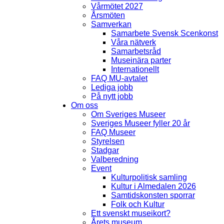
Vårmötet 2027
Årsmöten
Samverkan
Samarbete Svensk Scenkonst
Våra nätverk
Samarbetsråd
Museinära parter
Internationellt
FAQ MU-avtalet
Lediga jobb
På nytt jobb
Om oss
Om Sveriges Museer
Sveriges Museer fyller 20 år
FAQ Museer
Styrelsen
Stadgar
Valberedning
Event
Kulturpolitisk samling
Kultur i Almedalen 2026
Samtidskonsten sporrar
Folk och Kultur
Ett svenskt museikort?
Årets museum