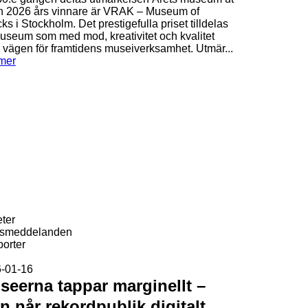
h 2026 års vinnare är VRAK – Museum of
s i Stockholm. Det prestigefulla priset tilldelas
museum som med mod, kreativitet och kvalitet
r vägen för framtidens museiverksamhet. Utmär...
mer
ter
ssmeddelanden
orter
-01-16
seerna tappar marginellt –
n når rekordpublik digitalt