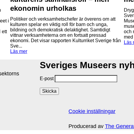
ekonomin urholkas
n
Dryg
Sver
Politiker och verksamhetschefer är överens om att
et i
Muse
kulturen spelar en viktig roll för barn och unga,
muse
bildning och demokratisk delaktighet. Samtidigt
 ett
och 
vittnar verksamheterna om en fortsatt pressad
med 
ekonomi. Det visar rapporten Kulturriket Sverige från
Läs 
Sve...
Läs mer
Sveriges Museers ny
isektorns
E-post
Cookie inställningar
Producerad av
The Genera