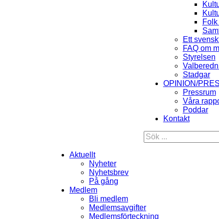
Kult
Kult
Folk
Samt
Ett svensk
FAQ om m
Styrelsen
Valberedn
Stadgar
OPINION/PRE
Pressrum
Våra rappo
Poddar
Kontakt
Aktuellt
Nyheter
Nyhetsbrev
På gång
Medlem
Bli medlem
Medlemsavgifter
Medlemsförteckning