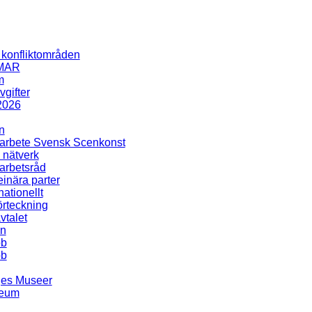
i konfliktområden
MAR
m
gifter
2026
n
rbete Svensk Scenkonst
 nätverk
rbetsråd
inära parter
nationellt
rteckning
talet
en
bb
bb
ges Museer
seum