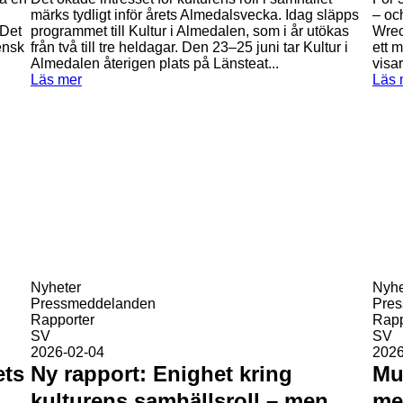
märks tydligt inför årets Almedalsvecka. Idag släpps
– oc
 Det
programmet till Kultur i Almedalen, som i år utökas
Wreck
ensk
från två till tre heldagar. Den 23–25 juni tar Kultur i
ett 
Almedalen återigen plats på Länsteat...
visa
Läs mer
Läs 
Nyheter
Nyhe
Pressmeddelanden
Pre
Rapporter
Rapp
SV
SV
2026-02-04
2026
ets
Ny rapport: Enighet kring
Mu
kulturens samhällsroll – men
me