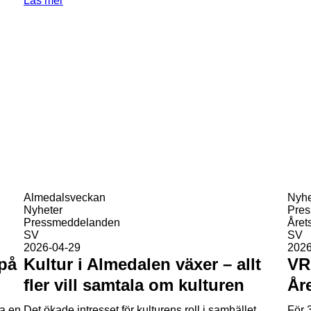
Läs mer
Almedalsveckan
Nyhe
Nyheter
Pre
Pressmeddelanden
Året
SV
SV
2026-04-29
2026
 på
Kultur i Almedalen växer – allt
VR
fler vill samtala om kulturen
År
ha en
Det ökade intresset för kulturens roll i samhället
För 