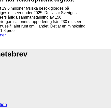
t 19,6 miljoner fysiska besök gjordes på
iges museer under 2025. Det visar Sveriges
ers årliga sammanställning av 156
iorganisationers rapportering från 230 museer
museifilialer runt om i landet. Det är en minskning
1,8 proce...
mer
hetsbrev
tion