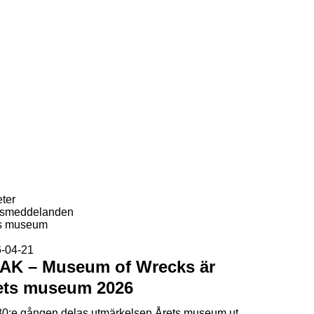
ter
ssmeddelanden
s museum
-04-21
AK – Museum of Wrecks är
ets museum 2026
30:e gången delas utmärkelsen Årets museum ut