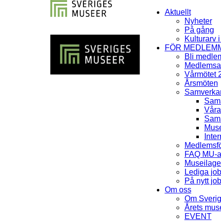
Aktuellt
Nyheter
På gång
Kulturarv 
FÖR MEDLEM
Bli medle
Medlemsav
Vårmötet 
Årsmöten
Samverka
Sama
Våra
Sama
Muse
Inter
Medlemsfö
FAQ MU-av
Museilag
Lediga jo
På nytt jo
Om oss
Om Sveri
Årets mu
EVENT