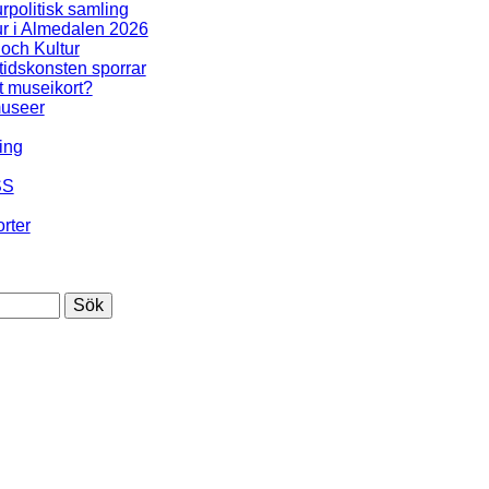
urpolitisk samling
ur i Almedalen 2026
 och Kultur
idskonsten sporrar
t museikort?
useer
ing
SS
rter
Sök